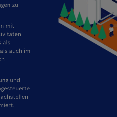
ngen zu
en mit
ivitäten
 als
als auch im
ch
ung und
ngesteuerte
achstellen
miert.