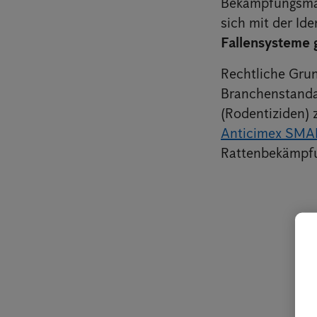
Bekämpfungsma
sich mit der Id
Fallensysteme 
Rechtliche Gru
Branchenstandar
(Rodentiziden) 
Anticimex SMA
Rattenbekämpf