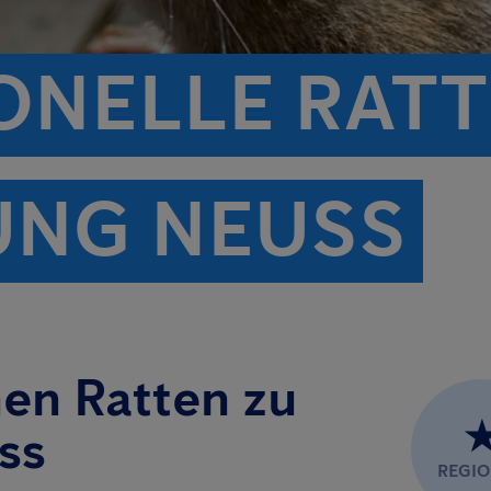
ONELLE RATT
UNG NEUSS
nen Ratten zu
ss
REGI