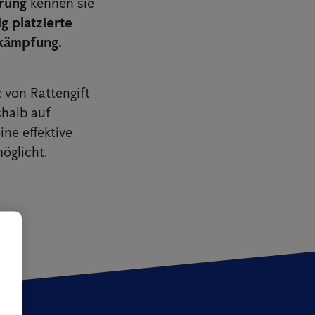
hrung
kennen sie
ig platzierte
ekämpfung.
 von Rattengift
halb auf
ine effektive
öglicht.