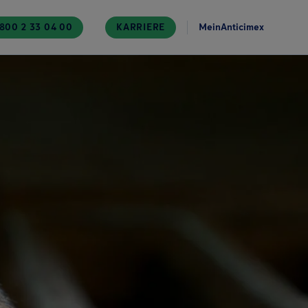
800 2 33 04 00
KARRIERE
MeinAnticimex