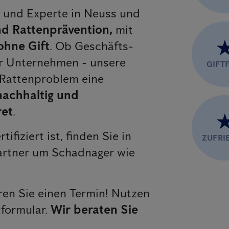
er und Experte in Neuss und
d Rattenprävention,
mit
ohne Gift
. Ob Geschäfts-
er Unternehmen - unsere
GIFTF
 Rattenproblem eine
 nachhaltig und
ret
.
rtifiziert ist, finden Sie in
ZUFRI
artner um Schadnager wie
en Sie einen Termin! Nutzen
tformular.
Wir beraten Sie