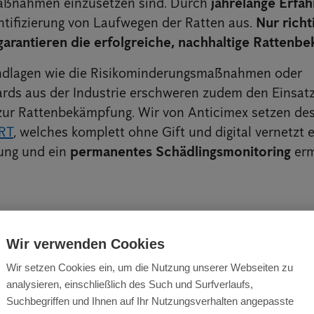
ßnahmen einzusetzen sind. Durch
jahrelange Erfa
entifizierung von Laufwegen der Ratten aus.
Nur richt
garantieren die erfolgreiche, nachhaltige Rattenb
ndlagen wie die Risikominderungsmaßnahmen oder
ds aus der Industrie erschweren zudem den Einsatz
zur Rattenbekämpfung. Wir von Anticimex setzen des
RT
, welches komplett ohne Gift und digital vernetzt e
ung und ein
permanentes Schädlingsmonitoring
erm
Wir verwenden Cookies
Wir setzen Cookies ein, um die Nutzung unserer Webseiten zu
analysieren, einschließlich des Such und Surfverlaufs,
Suchbegriffen und Ihnen auf Ihr Nutzungsverhalten angepasste