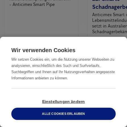
- Anticimex Smart Pipe
Schadnagerb
Anticimex Smart i
Lebensmittelindus
setzt in Australi
Schadnagerbekä
Wir verwenden Cookies
Alles
Wir setzen Cookies ein, um die Nutzung unserer Webseiten zu
analysieren, einschließlich des Such und Surfverlaufs,
Suchbegriffen und Ihnen auf Ihr Nutzungsverhalten angepasste
Unsere Dienstleistungen
Informationen anbieten zu können.
IN IHRER NÄHE
Professionelle
Professionelle
Professionelle
Einstellungen ändern
Ratten­
Ratten­
Ratten­bekämpfung
ALLE COOKIES ERLAUBEN
bekämpfung
bekämpfung
Bergheim
0800 2 33 04 00
Aachen
Arnsberg