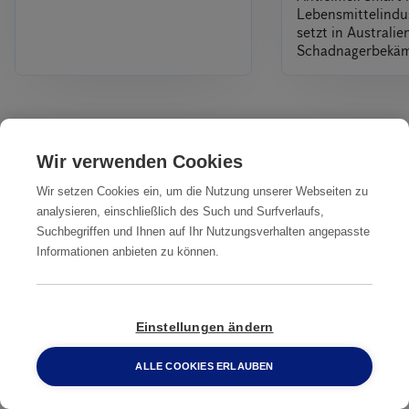
Lebensmittelindus
setzt in Australi
Schadnagerbekä
Alles
Wir verwenden Cookies
Wir setzen Cookies ein, um die Nutzung unserer Webseiten zu
Unsere Dienstleistungen
analysieren, einschließlich des Such und Surfverlaufs,
IN IHRER NÄHE
Suchbegriffen und Ihnen auf Ihr Nutzungsverhalten angepasste
Informationen anbieten zu können.
Professionelle
Professionelle
Professionelle
Ratten­
Ratten­
Ratten­bekämpfung
bekämpfung
bekämpfung
Bergheim
Einstellungen ändern
Aachen
Arnsberg
ALLE COOKIES ERLAUBEN
0800 2 33 04 00
Professionelle
Professionelle
Professionelle