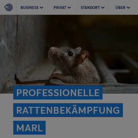
BUSINESS
PRIVAT
STANDORT
ÜBER
PROFESSIONELLE
RATTEN­BEKÄMPFUNG
MARL