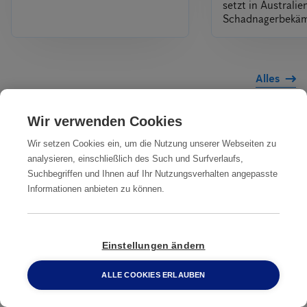
setzt in Australi
Schadnagerbekä
Alles
Wir verwenden Cookies
Unsere Dienstleistungen
Wir setzen Cookies ein, um die Nutzung unserer Webseiten zu
IN IHRER NÄHE
analysieren, einschließlich des Such und Surfverlaufs,
Suchbegriffen und Ihnen auf Ihr Nutzungsverhalten angepasste
Professionelle
Professionelle
Professionelle
Informationen anbieten zu können.
Ratten­
Ratten­
Ratten­bekämpfung
bekämpfung
bekämpfung
Bergheim
Aachen
Arnsberg
Einstellungen ändern
ALLE COOKIES ERLAUBEN
Professionelle
Professionelle
Professionelle
0800 2 33 04 00
Ratten­
Ratten­
Ratten­bekämpfung