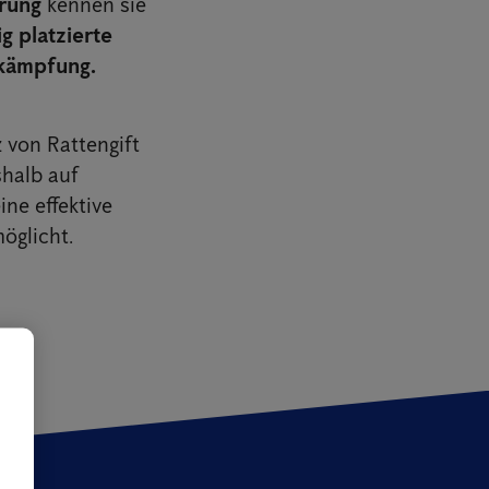
hrung
kennen sie
ig platzierte
ekämpfung.
 von Rattengift
halb auf
ine effektive
öglicht.