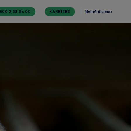
800 2 33 04 00
KARRIERE
MeinAnticimex