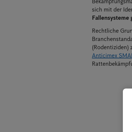
Bekämpfungsma
sich mit der Id
Fallensysteme 
Rechtliche Gru
Branchenstandar
(Rodentiziden) 
Anticimex SMA
Rattenbekämpf