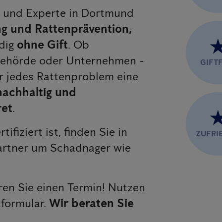
er und Experte in Dortmund
 und Rattenprävention,
dig
ohne Gift
. Ob
 Behörde oder Unternehmen -
GIFTF
r jedes Rattenproblem eine
 nachhaltig und
ret
.
rtifiziert ist, finden Sie in
ZUFRI
artner um Schadnager wie
en Sie einen Termin! Nutzen
tformular.
Wir beraten Sie