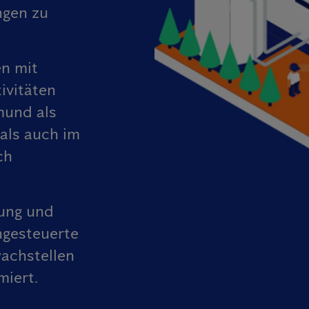
ngen zu
en mit
ivitäten
mund als
als auch im
ch
ung und
ngesteuerte
achstellen
miert.