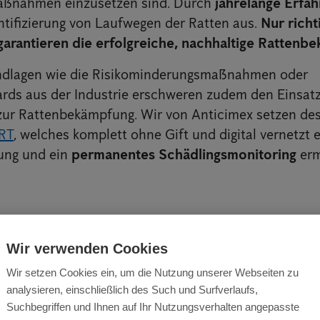
ßnahmen einzusetzen sind. Durch
jahrelange Erfa
entifizierung von Laufwegen der Ratten aus.
Nur richt
garantieren die erfolgreiche, nachhaltige Rattenb
ndlagen wie die Risikominderungsmaßnahmen oder
ds aus der Industrie erschweren zudem den Einsatz
zur Rattenbekämpfung. Wir von Anticimex setzen des
RT
, welches komplett ohne Gift und digital vernetzt e
ung und ein
permanentes Schädlingsmonitoring
erm
Wir verwenden Cookies
Wir setzen Cookies ein, um die Nutzung unserer Webseiten zu
analysieren, einschließlich des Such und Surfverlaufs,
Suchbegriffen und Ihnen auf Ihr Nutzungsverhalten angepasste