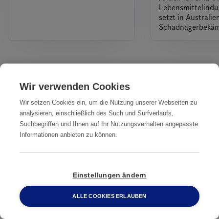
Lebensmittelindus
setzt in Australi
Schadnagerbekä
Alles
Wir verwenden Cookies
Wir setzen Cookies ein, um die Nutzung unserer Webseiten zu
Unsere Dienstleistungen
analysieren, einschließlich des Such und Surfverlaufs,
IN IHRER NÄHE
Suchbegriffen und Ihnen auf Ihr Nutzungsverhalten angepasste
Informationen anbieten zu können.
Professionelle
Professionelle
Professionelle
Ratten­
Ratten­
Ratten­bekämpfung
bekämpfung
bekämpfung
Bergheim
Einstellungen ändern
Aachen
Arnsberg
ALLE COOKIES ERLAUBEN
0800 2 33 04 00
Professionelle
Professionelle
Professionelle