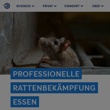
BUSINESS
PRIVAT
STANDORT
ÜBER
PROFESSIONELLE
RATTEN­BEKÄMPFUNG
ESSEN