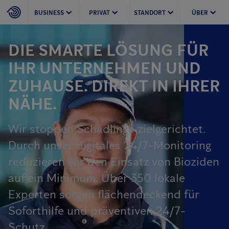
BUSINESS
PRIVAT
STANDORT
ÜBER
DIE SMARTE LÖSUNG FÜR
IHR UNTERNEHMEN UND
ZUHAUSE. DIREKT IN IHRER
NÄHE.
Wir stoppen Schädlinge zielgerichtet.
Durch unser digitales 24/7-Monitoring
reduzieren wir den Einsatz von Bioziden
auf ein Minimum. Über 350 lokale
Experten sorgen flächendeckend für
Soforthilfe und präventiven 24/7-
Schutz.