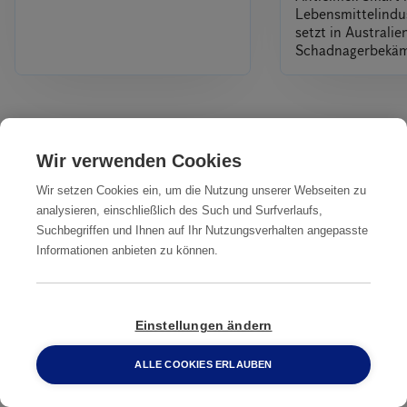
Lebensmittelindus
setzt in Australi
Schadnagerbekä
Alles
Wir verwenden Cookies
Wir setzen Cookies ein, um die Nutzung unserer Webseiten zu
Unsere Dienstleistungen
analysieren, einschließlich des Such und Surfverlaufs,
IN IHRER NÄHE
Suchbegriffen und Ihnen auf Ihr Nutzungsverhalten angepasste
Informationen anbieten zu können.
Professionelle
Professionelle
Professionelle
Ratten­
Ratten­
Ratten­bekämpfung
bekämpfung
bekämpfung
Bergisch
Einstellungen ändern
Aachen
Arnsberg
Gladbach
ALLE COOKIES ERLAUBEN
0800 2 33 04 00
Professionelle
Professionelle
Professionelle