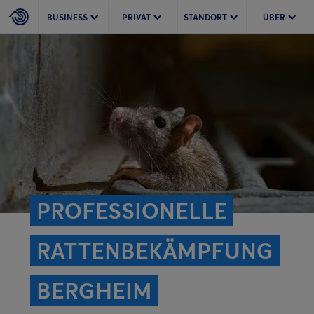
BUSINESS
PRIVAT
STANDORT
ÜBER
PROFESSIONELLE
RATTEN­BEKÄMPFUNG
BERGHEIM