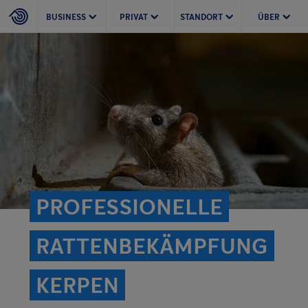
BUSINESS
PRIVAT
STANDORT
ÜBER
PROFESSIONELLE
RATTEN­BEKÄMPFUNG
KERPEN