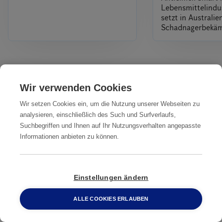
Lebensmittelindus
setzt in Australi
Schadnagerbekä
Alles
Wir verwenden Cookies
Wir setzen Cookies ein, um die Nutzung unserer Webseiten zu
Unsere Dienstleistungen
analysieren, einschließlich des Such und Surfverlaufs,
IN IHRER NÄHE
Suchbegriffen und Ihnen auf Ihr Nutzungsverhalten angepasste
Informationen anbieten zu können.
Professionelle
Professionelle
Professionelle
Ratten­
Ratten­
Ratten­bekämpfung
bekämpfung
bekämpfung
Bergheim
Einstellungen ändern
Aachen
Arnsberg
ALLE COOKIES ERLAUBEN
0800 2 33 04 00
Professionelle
Professionelle
Professionelle