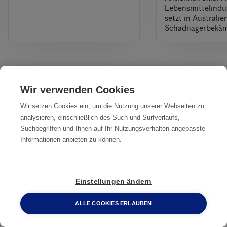
Lebensmittelindus
setzt in Australi
Schadnagerbekä
Alles
Wir verwenden Cookies
Wir setzen Cookies ein, um die Nutzung unserer Webseiten zu
Unsere Dienstleistungen
analysieren, einschließlich des Such und Surfverlaufs,
IN IHRER NÄHE
Suchbegriffen und Ihnen auf Ihr Nutzungsverhalten angepasste
Informationen anbieten zu können.
Professionelle
Professionelle
Professionelle
Ratten­
Ratten­
Ratten­bekämpfung
bekämpfung
bekämpfung
Bergheim
Einstellungen ändern
Aachen
Arnsberg
ALLE COOKIES ERLAUBEN
0800 2 33 04 00
Professionelle
Professionelle
Professionelle