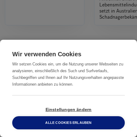
Lebensmittelindus
setzt in Australi
Schadnagerbekä
Alles
Wir verwenden Cookies
Wir setzen Cookies ein, um die Nutzung unserer Webseiten zu
Unsere Dienstleistungen
analysieren, einschließlich des Such und Surfverlaufs,
IN IHRER NÄHE
Suchbegriffen und Ihnen auf Ihr Nutzungsverhalten angepasste
Informationen anbieten zu können.
Professionelle
Professionelle
Professionelle
Ratten­
Ratten­
Ratten­bekämpfung
bekämpfung
bekämpfung
Bergheim
Einstellungen ändern
Aachen
Arnsberg
ALLE COOKIES ERLAUBEN
0800 2 33 04 00
Professionelle
Professionelle
Professionelle