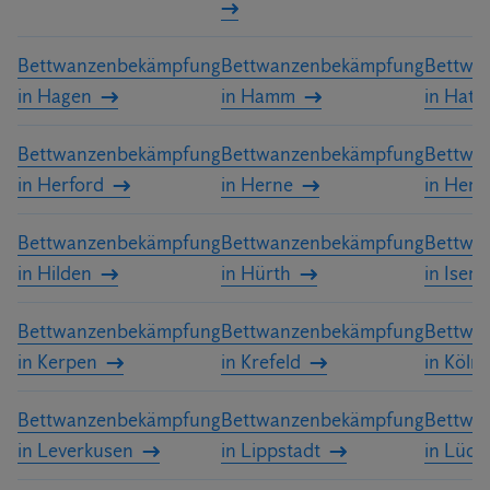
Bettwanzenbekämpfung
Bettwanzenbekämpfung
Bettwa
in Hagen
in Hamm
in Hatt
Bettwanzenbekämpfung
Bettwanzenbekämpfung
Bettwa
in Herford
in Herne
in Hert
Bettwanzenbekämpfung
Bettwanzenbekämpfung
Bettwa
in Hilden
in Hürth
in Iserl
Bettwanzenbekämpfung
Bettwanzenbekämpfung
Bettwa
in Kerpen
in Krefeld
in Köln
Bettwanzenbekämpfung
Bettwanzenbekämpfung
Bettwa
in Leverkusen
in Lippstadt
in Lüde