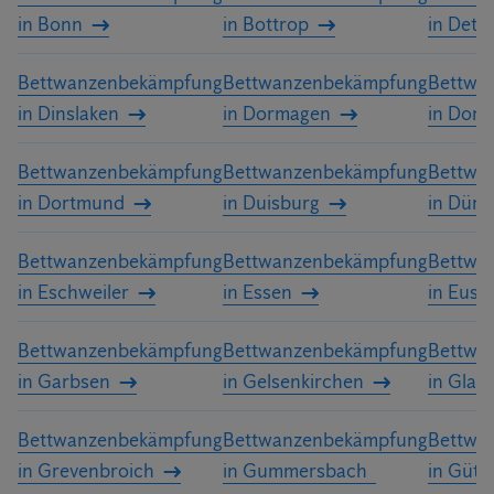
in Bonn
in Bottrop
in Detm
Bettwanzenbekämpfung
Bettwanzenbekämpfung
Bettwa
in Dinslaken
in Dormagen
in Dors
Bettwanzenbekämpfung
Bettwanzenbekämpfung
Bettwa
in Dortmund
in Duisburg
in Düre
Bettwanzenbekämpfung
Bettwanzenbekämpfung
Bettwa
in Eschweiler
in Essen
in Eusk
Bettwanzenbekämpfung
Bettwanzenbekämpfung
Bettwa
in Garbsen
in Gelsenkirchen
in Glad
Bettwanzenbekämpfung
Bettwanzenbekämpfung
Bettwa
in Grevenbroich
in Gummersbach
in Güte