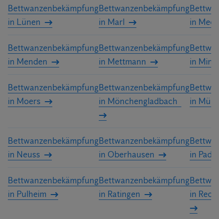
Bettwanzenbekämpfung
Bettwanzenbekämpfung
Bettwa
in Lünen
in Marl
in Mee
Bettwanzenbekämpfung
Bettwanzenbekämpfung
Bettwa
in Menden
in Mettmann
in Mind
Bettwanzenbekämpfung
Bettwanzenbekämpfung
Bettwa
in Moers
in Mönchengladbach
in Müns
Bettwanzenbekämpfung
Bettwanzenbekämpfung
Bettwa
in Neuss
in Oberhausen
in Pade
Bettwanzenbekämpfung
Bettwanzenbekämpfung
Bettwa
in Pulheim
in Ratingen
in Reck