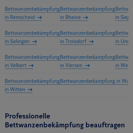
Bettwanzenbekämpfung
Bettwanzenbekämpfung
Bettwa
in Remscheid
in Rheine
in Sieg
Bettwanzenbekämpfung
Bettwanzenbekämpfung
Bettwa
in Solingen
in Troisdorf
in Unna
Bettwanzenbekämpfung
Bettwanzenbekämpfung
Bettwa
in Velbert
in Viersen
in Wese
Bettwanzenbekämpfung
Bettwanzenbekämpfung in Wupp
in Witten
Professionelle
Bettwanzenbekämpfung beauftragen