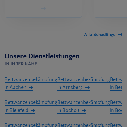
Alle Schädlinge
Unsere Dienstleistungen
IN IHRER NÄHE
Bettwanzenbekämpfung
Bettwanzenbekämpfung
Bettwa
in Aachen
in Arnsberg
in Berg
Bettwanzenbekämpfung
Bettwanzenbekämpfung
Bettwa
in Bielefeld
in Bocholt
in Boc
Bettwanzenbekämpfung
Bettwanzenbekämpfung
Bettwa