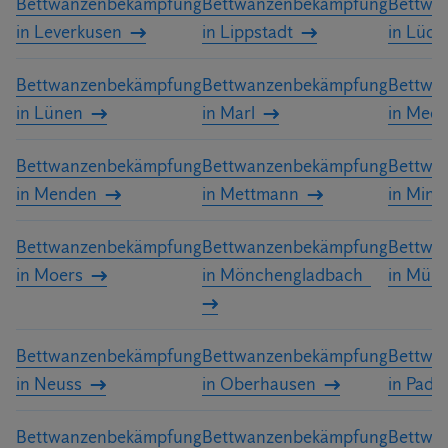
Bettwanzenbekämpfung
Bettwanzenbekämpfung
Bettwa
in Leverkusen
in Lippstadt
in Lüde
Bettwanzenbekämpfung
Bettwanzenbekämpfung
Bettwa
in Lünen
in Marl
in Mee
Bettwanzenbekämpfung
Bettwanzenbekämpfung
Bettwa
in Menden
in Mettmann
in Mind
Bettwanzenbekämpfung
Bettwanzenbekämpfung
Bettwa
in Moers
in Mönchengladbach
in Müns
Bettwanzenbekämpfung
Bettwanzenbekämpfung
Bettwa
in Neuss
in Oberhausen
in Pade
Bettwanzenbekämpfung
Bettwanzenbekämpfung
Bettwa