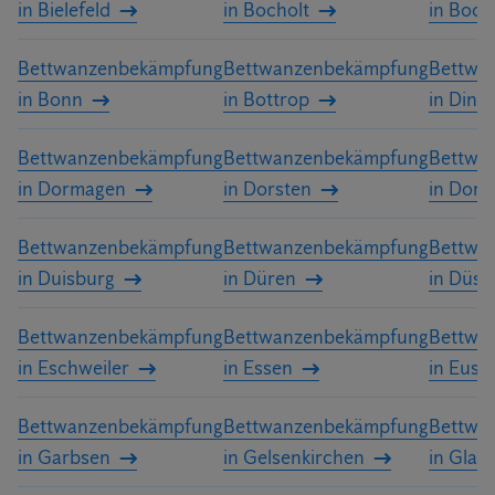
in Bielefeld
in Bocholt
in Boc
Bettwanzenbekämpfung
Bettwanzenbekämpfung
Bettwa
in Bonn
in Bottrop
in Dins
Bettwanzenbekämpfung
Bettwanzenbekämpfung
Bettwa
in Dormagen
in Dorsten
in Dor
Bettwanzenbekämpfung
Bettwanzenbekämpfung
Bettwa
in Duisburg
in Düren
in Düss
Bettwanzenbekämpfung
Bettwanzenbekämpfung
Bettwa
in Eschweiler
in Essen
in Eusk
Bettwanzenbekämpfung
Bettwanzenbekämpfung
Bettwa
in Garbsen
in Gelsenkirchen
in Glad