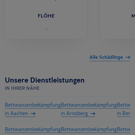
FLÖHE
M
Alle Schädlinge
Unsere Dienstleistungen
IN IHRER NÄHE
Bettwanzenbekämpfung
Bettwanzenbekämpfung
Bettwa
in Aachen
in Arnsberg
in Berg
Bettwanzenbekämpfung
Bettwanzenbekämpfung
Bettwa