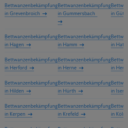
Bettwanzenbekämpfung
Bettwanzenbekämpfung
Bettwa
in Grevenbroich
in Gummersbach
in Güte
Bettwanzenbekämpfung
Bettwanzenbekämpfung
Bettwa
in Hagen
in Hamm
in Hatt
Bettwanzenbekämpfung
Bettwanzenbekämpfung
Bettwa
in Herford
in Herne
in Hert
Bettwanzenbekämpfung
Bettwanzenbekämpfung
Bettwa
in Hilden
in Hürth
in Iserl
Bettwanzenbekämpfung
Bettwanzenbekämpfung
Bettwa
in Kerpen
in Krefeld
in Köln