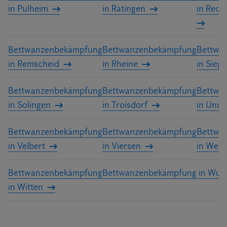
in Pulheim
in Ratingen
in Reck
Bettwanzenbekämpfung
Bettwanzenbekämpfung
Bettwa
in Remscheid
in Rheine
in Sieg
Bettwanzenbekämpfung
Bettwanzenbekämpfung
Bettwa
in Solingen
in Troisdorf
in Unna
Bettwanzenbekämpfung
Bettwanzenbekämpfung
Bettwa
in Velbert
in Viersen
in Wese
Bettwanzenbekämpfung
Bettwanzenbekämpfung in Wupp
in Witten