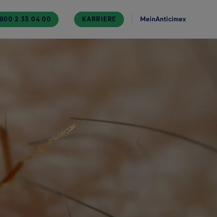
800 2 33 04 00
KARRIERE
MeinAnticimex