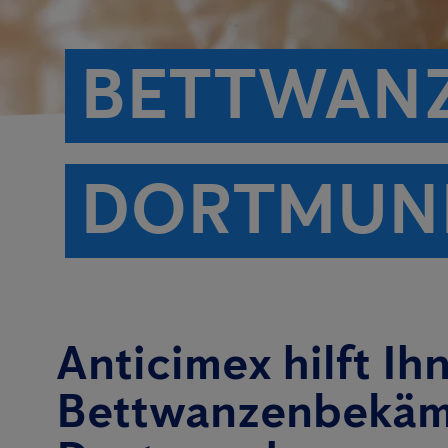
BETTWAN
DORTMUN
Anticimex hilft Ih
Bettwanzenbekäm