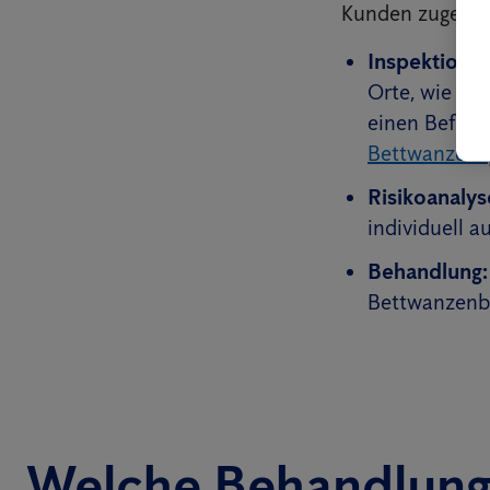
Kunden zugesch
Inspektion:
U
Orte, wie Ho
einen Befall
Bettwanzens
Risikoanalys
individuell 
Behandlung:
Bettwanzenbef
Welche Behandlung