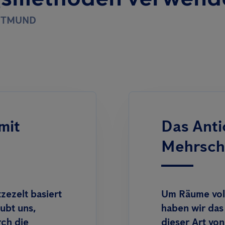
RTMUND
mit
Das Anti
Mehrschr
ezelt basiert
Um Räume voll
ubt uns,
haben wir das
rch die
dieser Art v