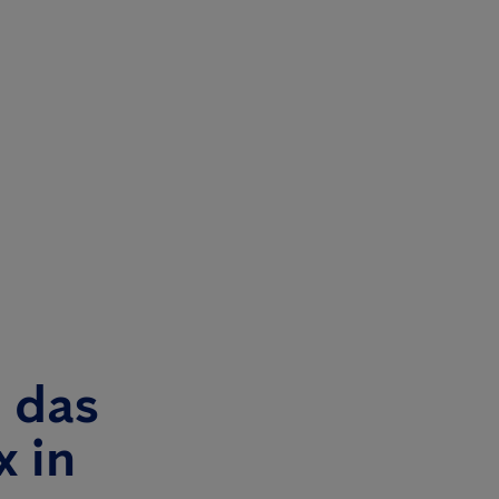
 das
x in