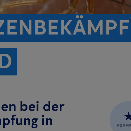
ZENBEKÄMPF
D
nen bei der
pfung in
EXPE