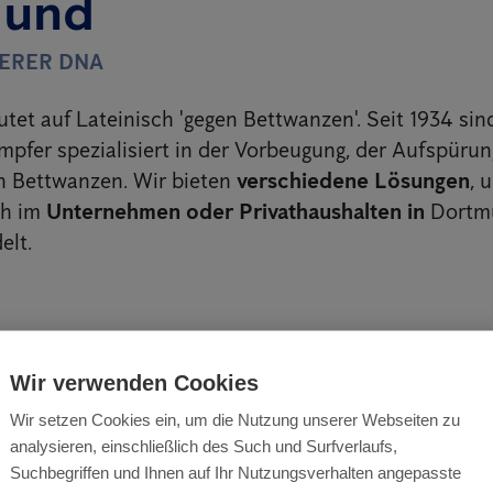
mund
SERER DNA
tet auf Lateinisch 'gegen Bettwanzen'. Seit 1934 sin
pfer spezialisiert in der Vorbeugung, der Aufspürun
 Bettwanzen. Wir bieten
verschiedene Lösungen
, 
ch im
Unternehmen oder Privathaushalten in
Dortm
lt.
tufen Plan für eine erfolgreich
Wir verwenden Cookies
zenbekämpfung
Wir setzen Cookies ein, um die Nutzung unserer Webseiten zu
analysieren, einschließlich des Such und Surfverlaufs,
n, um Bettwanzen zu bekämpfen, sind auf die Anfor
Suchbegriffen und Ihnen auf Ihr Nutzungsverhalten angepasste