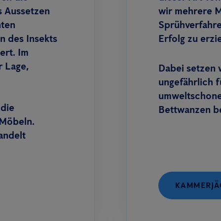
 Aussetzen
wir mehrere 
nten
Sprühverfahr
n des Insekts
Erfolg zu erzi
ert. Im
r Lage,
Dabei setzen 
ungefährlich 
umweltschonen
 die
Bettwanzen b
 Möbeln.
andelt
KAMMERJÄG