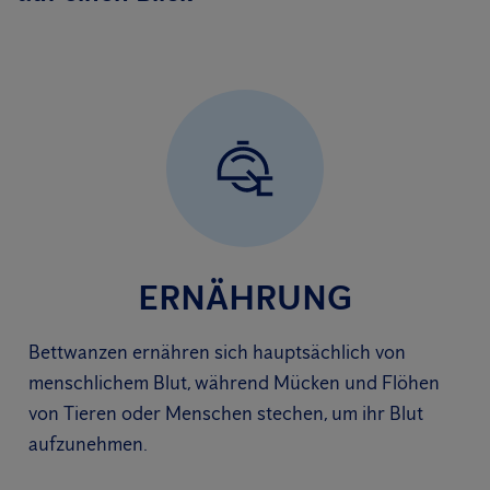
ERNÄHRUNG
Bettwanzen ernähren sich hauptsächlich von
menschlichem Blut, während Mücken und Flöhen
von Tieren oder Menschen stechen, um ihr Blut
aufzunehmen.