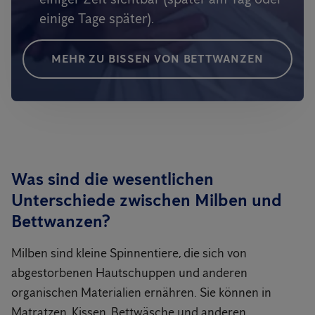
einige Tage später).
MEHR ZU BISSEN VON BETTWANZEN
Was sind die wesentlichen
Unterschiede zwischen Milben und
Bettwanzen?
Milben sind kleine Spinnentiere, die sich von
abgestorbenen Hautschuppen und anderen
organischen Materialien ernähren. Sie können in
Matratzen, Kissen, Bettwäsche und anderen