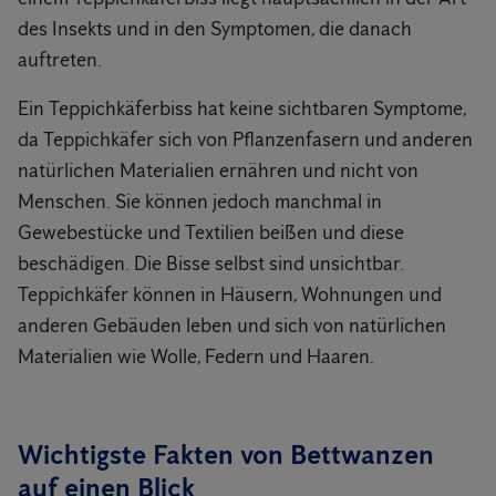
des Insekts und in den Symptomen, die danach
auftreten.
Ein Teppichkäferbiss hat keine sichtbaren Symptome,
da Teppichkäfer sich von Pflanzenfasern und anderen
natürlichen Materialien ernähren und nicht von
Menschen. Sie können jedoch manchmal in
Gewebestücke und Textilien beißen und diese
beschädigen. Die Bisse selbst sind unsichtbar.
Teppichkäfer können in Häusern, Wohnungen und
anderen Gebäuden leben und sich von natürlichen
Materialien wie Wolle, Federn und Haaren.
Wichtigste Fakten von Bettwanzen
auf einen Blick