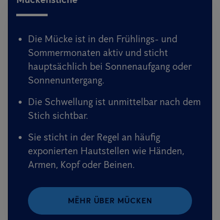
Die Mücke ist in den Frühlings- und
Sommermonaten aktiv und sticht
hauptsächlich bei Sonnenaufgang oder
Sonnenuntergang.
Die Schwellung ist unmittelbar nach dem
Stich sichtbar.
Sie sticht in der Regel an häufig
exponierten Hautstellen wie Händen,
Armen, Kopf oder Beinen.
MËHR ÜBER MÜCKEN