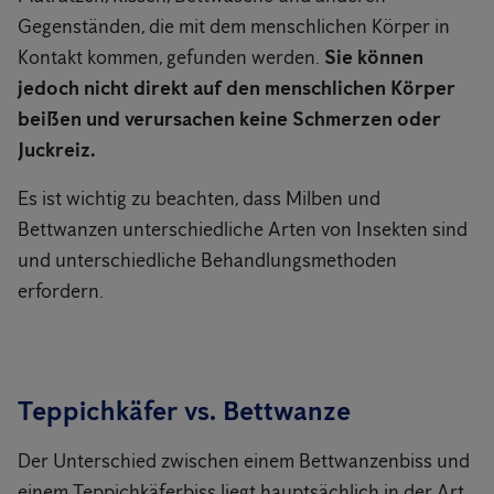
Gegenständen, die mit dem menschlichen Körper in
Kontakt kommen, gefunden werden.
Sie können
jedoch nicht direkt auf den menschlichen Körper
beißen und verursachen keine Schmerzen oder
Juckreiz.
Es ist wichtig zu beachten, dass Milben und
Bettwanzen unterschiedliche Arten von Insekten sind
und unterschiedliche Behandlungsmethoden
erfordern.
Teppichkäfer vs. Bettwanze
Der Unterschied zwischen einem Bettwanzenbiss und
einem Teppichkäferbiss liegt hauptsächlich in der Art