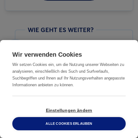
WIE GEHT ES WEITER?
1
Sie füllen das Kontaktformular
Wir verwenden Cookies
aus
Wir setzen Cookies ein, um die Nutzung unserer Webseiten zu
analysieren, einschließlich des Such und Surfverlaufs,
2
Wir kontaktieren Sie und
Suchbegriffen und Ihnen auf Ihr Nutzungsverhalten angepasste
Informationen anbieten zu können.
vereinbaren einen Termin
Unser Experte analysiert die
3
Einstellungen ändern
Situation und erstellt ein
unverbindliches Angebot
ALLE COOKIES ERLAUBEN
0800 2 33 04 00