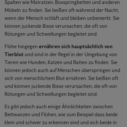
Spalten wie Matratzen, Boxspringbetten und anderen
Möbeln zu finden. Sie beißen oft während der Nacht,
wenn der Mensch schläft und bleiben unbemerkt. Sie
können juckende Bisse verursachen, die oft von
Rötungen und Schwellungen begleitet sind.
Flöhe hingegen
ernähren sich hauptsächlich von
Tierblut
und sind in der Regel in der Umgebung von
Tieren wie Hunden, Katzen und Ratten zu finden. Sie
können jedoch auch auf Menschen überspringen und
sich von menschlichem Blut ernähren. Sie beißen oft
und können juckende Bisse verursachen, die oft von
Rötungen und Schwellungen begleitet sind.
Es gibt jedoch auch einige Ähnlichkeiten zwischen
Bettwanzen und Flöhen, wie zum Beispiel dass beide
klein und schwer zu erkennen sind und sich beide in