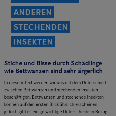
ANDEREN
STECHENDEN
INSEKTEN
Stiche und Bisse durch Schädlinge
wie Bettwanzen sind sehr ärgerlich
In diesem Text werden wir uns mit dem Unterschied
zwischen Bettwanzen und stechenden Insekten
beschäftigen. Bettwanzen und stechende Insekten
können auf den ersten Blick ähnlich erscheinen,
jedoch gibt es einige wichtige Unterschiede in Bezug