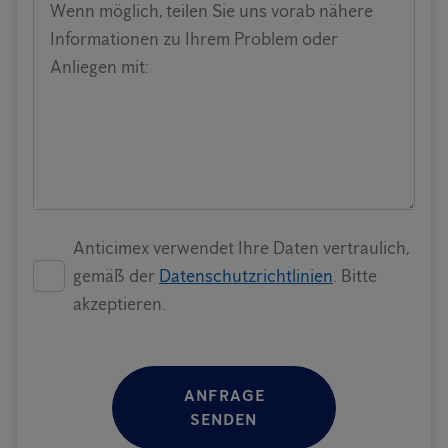
Wenn möglich, teilen Sie uns vorab nähere
Informationen zu Ihrem Problem oder
Anliegen mit:
Anticimex verwendet Ihre Daten vertraulich,
gemäß der
Datenschutzrichtlinien
. Bitte
akzeptieren.
ANFRAGE
SENDEN