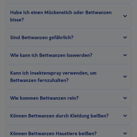
Bettwanzen durchlaufen 7 Entwicklungsstadien. Die
Habe ich einen Mückenstich oder Bettwanzen
Lebensdauer der Bettwanzen beträgt in Abhängigkeit von
bisse?
Temperatur und Nahrungsangebot 9 bis 18 Monate.
Ein Bettwanzenbiss hat in der Regel eine rötliche Farbe und ist
Sind Bettwanzen gefährlich?
oft in einer Linie oder
Gruppe von Bissen angeordnet
. Ein
Mückenstich hingegen hat eine kleine, rötliche Beule mit einem
Bettwanzen übertragen keine Krankheiten aber sie können
Wie kann ich Bettwanzen loswerden?
kleinen Punkt in der Mitte, wo die Mücke gestochen hat.
jedoch ein Gesundheitsrisiko darstellen: schwere allergische
Reaktionen auf
Stiche
, Infektionen durch Bisse und
Die Dampfbehandlung ist meist effektiv um
Bettwanzen effektiv
Kann ich Insektenspray verwenden, um
psychologische Folgen wie emotionale Stress und
loszuwerden
, aber die beste Prävention ist Bed Bugs vorbeugen:
Bettwanzen fernzuhalten?
Schlaflosigkeit.
überprüfen Sie die Hotelmatratze
und ihre Umgebung &
Anti-Insektensprays
wie solche, die DEET enthalten, sind bei der
stellen Sie Ihre Reisetasche
nicht auf das Hotelbett sondern
Wie kommen Bettwanzen rein?
Abwehr von Bettwanzen nicht wirksam. Sie sollen in erster Linie
auf alternative Ablageflächen.
Mücken und andere stechende Insekten abschrecken.
Bettwanzen reisen häufig im Gepäck mit. Darüber hinaus finden
Können Bettwanzen durch Kleidung beißen?
Bettwanzen
ihren Weg
in unsere Räumlichkeiten über
gebrauchte Möbel. Ein weiterer Zugangsweg bietet sich über
Bettwanzen sind in der Lage, durch dünne Kleidungsstücke zu
Können Bettwanzen Haustiere beißen?
Elektrokabel und Kabelschächte.