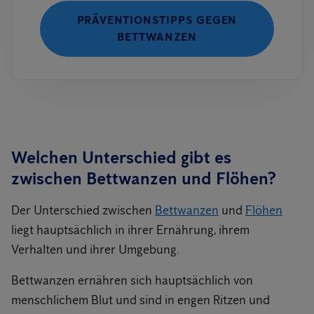
PRÄVENTIONSTIPPS GEGEN
BETTWANZEN
Welchen Unterschied gibt es
zwischen Bettwanzen und Flöhen?
Der Unterschied zwischen
Bettwanzen
und
Flöhen
liegt hauptsächlich in ihrer Ernährung, ihrem
Verhalten und ihrer Umgebung.
Bettwanzen ernähren sich hauptsächlich von
menschlichem Blut und sind in engen Ritzen und