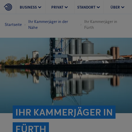
BUSINESS
PRIVAT
STANDORT
ÜBER
Ihr Kammerjäger in der
Ihr Kammerjäger in
Startseite
Nähe
Fürth
IHR KAMMERJÄGER IN
FÜRTH