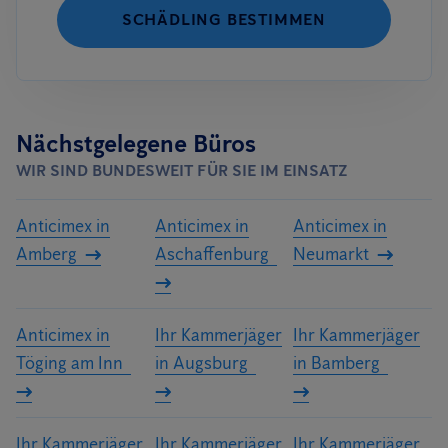
SCHÄDLING BESTIMMEN
Nächstgelegene Büros
WIR SIND BUNDESWEIT FÜR SIE IM EINSATZ
Anticimex in
Anticimex in
Anticimex in
Amberg
Aschaffenburg
Neumarkt
Anticimex in
Ihr Kammerjäger
Ihr Kammerjäger
Töging am Inn
in Augsburg
in Bamberg
Ihr Kammerjäger
Ihr Kammerjäger
Ihr Kammerjäger