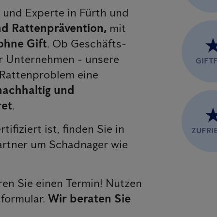
r und Experte in Fürth und
d Rattenprävention,
mit
ohne Gift
. Ob Geschäfts-
er Unternehmen - unsere
GIFTF
 Rattenproblem eine
 nachhaltig und
ret
.
rtifiziert ist, finden Sie in
ZUFRI
artner um Schadnager wie
en Sie einen Termin! Nutzen
tformular.
Wir beraten Sie