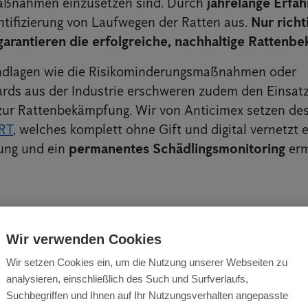
ßnahmen einzusetzen sind. Durch
jahrelange Erfa
entifizierung von Laufwegen der Ratten aus.
Nur richt
garantieren die erfolgreiche, nachhaltige Rattenb
ndlagen wie die Risikominderungsmaßnahmen oder
ds aus der Industrie erschweren zudem den Einsatz
zur Rattenbekämpfung. Wir von Anticimex setzen des
RT
, welches komplett ohne Gift und digital vernetzt e
ung und ein
permanentes Schädlingsmonitoring
erm
Wir verwenden Cookies
Wir setzen Cookies ein, um die Nutzung unserer Webseiten zu
analysieren, einschließlich des Such und Surfverlaufs,
Suchbegriffen und Ihnen auf Ihr Nutzungsverhalten angepasste