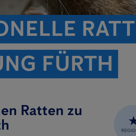
ONELLE RATT
UNG FÜRTH
nen Ratten zu
th
REGI