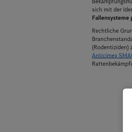
Bekämpfungsma
sich mit der Id
Fallensysteme 
Rechtliche Gru
Branchenstandar
(Rodentiziden) 
Anticimex SMA
Rattenbekämpf