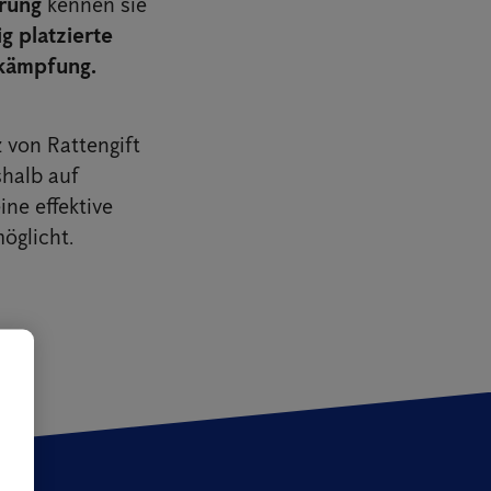
hrung
kennen sie
ig platzierte
ekämpfung.
 von Rattengift
halb auf
ine effektive
öglicht.