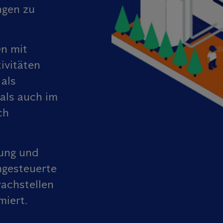
ngen zu
en mit
ivitäten
 als
als auch im
ch
ung und
ngesteuerte
achstellen
miert.