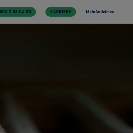
800 2 33 04 00
KARRIERE
MeinAnticimex