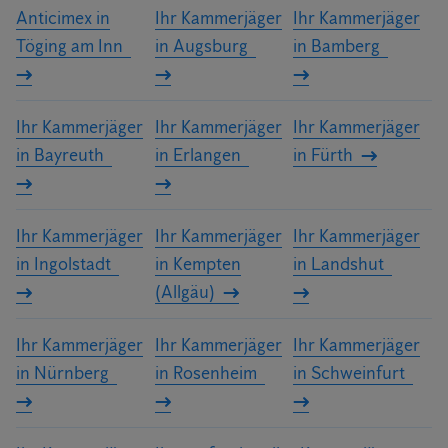
Anticimex in
Ihr Kammerjäger
Ihr Kammerjäger
Töging am Inn
in Augsburg
in Bamberg
Ihr Kammerjäger
Ihr Kammerjäger
Ihr Kammerjäger
in Bayreuth
in Erlangen
in Fürth
Ihr Kammerjäger
Ihr Kammerjäger
Ihr Kammerjäger
in Ingolstadt
in Kempten
in Landshut
(Allgäu)
Ihr Kammerjäger
Ihr Kammerjäger
Ihr Kammerjäger
in Nürnberg
in Rosenheim
in Schweinfurt