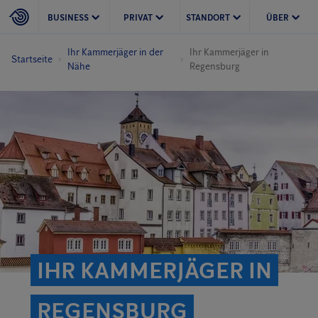
BUSINESS
PRIVAT
STANDORT
ÜBER
Ihr Kammerjäger in der
Ihr Kammerjäger in
Startseite
Nähe
Regensburg
IHR KAMMERJÄGER IN
REGENSBURG