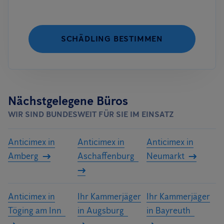
SCHÄDLING BESTIMMEN
Nächstgelegene Büros
WIR SIND BUNDESWEIT FÜR SIE IM EINSATZ
Anticimex in
Anticimex in
Anticimex in
Amberg
Aschaffenburg
Neumarkt
Anticimex in
Ihr Kammerjäger
Ihr Kammerjäger
Töging am Inn
in Augsburg
in Bayreuth