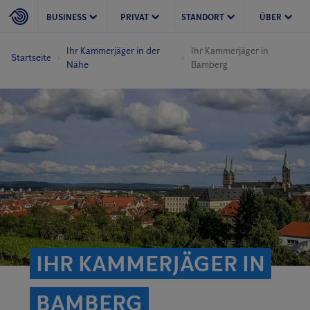
BUSINESS
PRIVAT
STANDORT
ÜBER
Ihr Kammerjäger in der
Ihr Kammerjäger in
Startseite
Nähe
Bamberg
IHR KAMMERJÄGER IN
BAMBERG