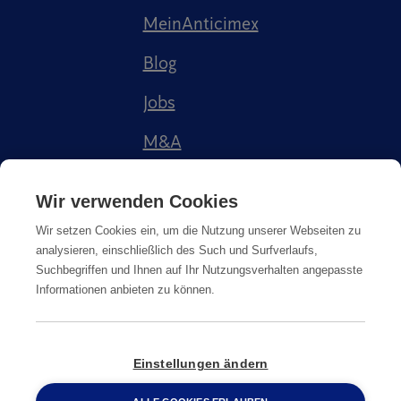
MeinAnticimex
Blog
Jobs
M&A
Referenzen
Wir verwenden Cookies
Wir setzen Cookies ein, um die Nutzung unserer Webseiten zu
analysieren, einschließlich des Such und Surfverlaufs,
Suchbegriffen und Ihnen auf Ihr Nutzungsverhalten angepasste
Informationen anbieten zu können.
Impressum
AGB
Datenschutz
Cookie-Richtlinie
Einstellungen ändern