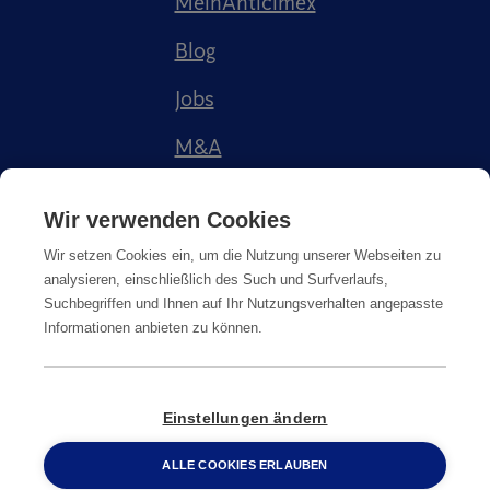
MeinAnticimex
Blog
Jobs
M&A
Referenzen
Wir verwenden Cookies
Wir setzen Cookies ein, um die Nutzung unserer Webseiten zu
analysieren, einschließlich des Such und Surfverlaufs,
Suchbegriffen und Ihnen auf Ihr Nutzungsverhalten angepasste
Informationen anbieten zu können.
Impressum
AGB
Datenschutz
Cookie-Richtlinie
Einstellungen ändern
© Copyright
2026
Anticimex
ALLE COOKIES ERLAUBEN
0800 2 33 04 00