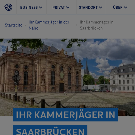
BUSINESS
PRIVAT
STANDORT
ÜBER
Ihr Kammerjäger in der
Ihr Kammerjäger in
Startseite
Nähe
Saarbrücken
IHR KAMMERJÄGER IN
SAARBRÜCKEN