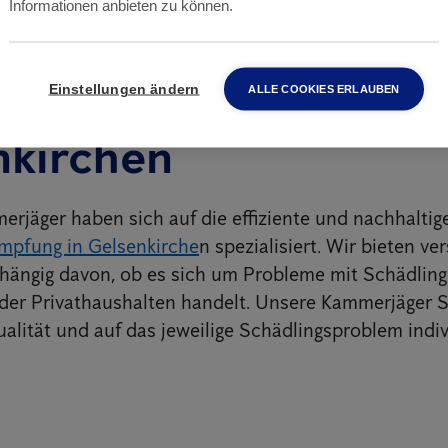
Informationen anbieten zu können.
mex bietet professio
rjäger Services in
Einstellungen ändern
ALLE COOKIES ERLAUBEN
nkirchen
rjäger haben sich auf die effiziente und nachhaltig
mpfung in Gelsenkirche
n spezialisiert. Wir bieten v
ängig davon, ob es sich um Probleme mit Schädling
er Privathaushalten handelt. Unsere Kammerjäger S
alität und auf das jeweilige Schädlingsproblem indiv