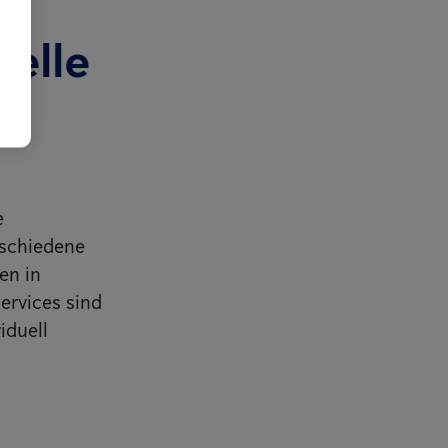
nelle
e
erschiedene
en in
ervices sind
iduell