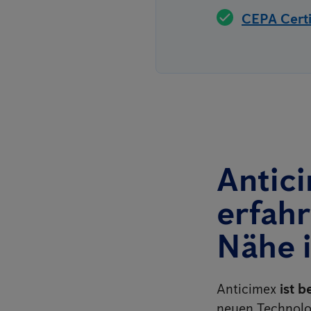
CEPA Certif
Antici
erfahr
Nähe 
Anticimex
ist b
neuen Technolog