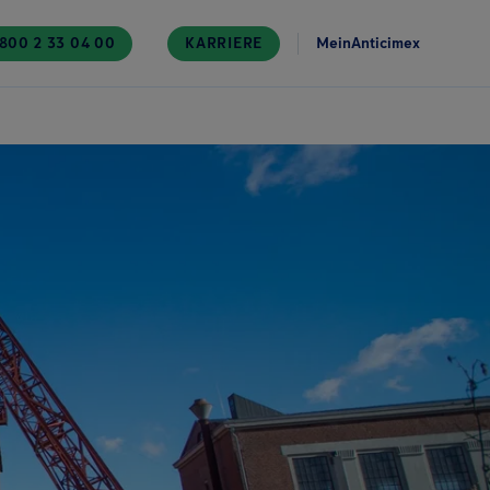
800 2 33 04 00
KARRIERE
MeinAnticimex