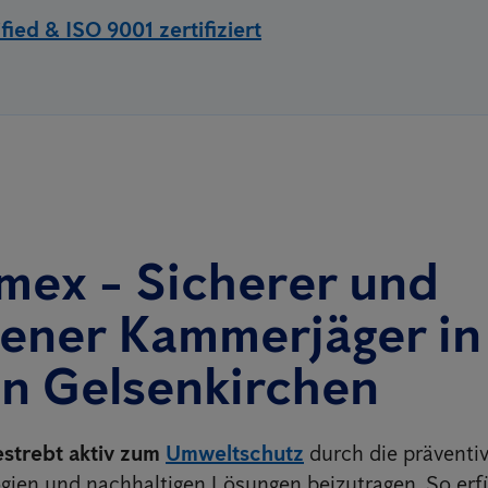
ied & ISO 9001 zertifiziert
mex - Sicherer und
ener Kammerjäger in 
in
Gelsenkirchen
estrebt aktiv zum
Umweltschutz
durch die präventiv
ien und nachhaltigen Lösungen beizutragen. So erfü