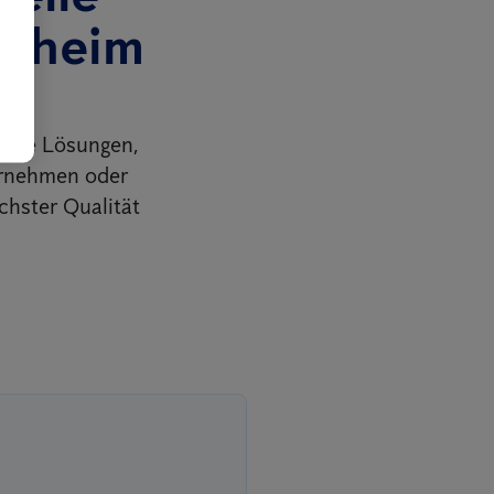
ulheim
e
edene Lösungen,
ernehmen oder
chster Qualität