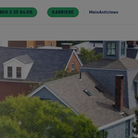
800 2 33 04 00
KARRIERE
MeinAnticimex