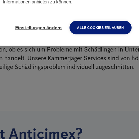
Informationen anbieten zu können.
rjäger Services in
P
Einstellungen ändern
ALLE COOKIES ERLAUBEN
rjäger haben sich auf die effiziente und nachhaltig
mpfung in Pulheim
spezialisiert. Wir bieten verschi
on, ob es sich um Probleme mit Schädlingen in Unt
n handelt. Unsere Kammerjäger Services sind von hö
eilige Schädlingsproblem individuell zugeschnitten.
t Anticimex?