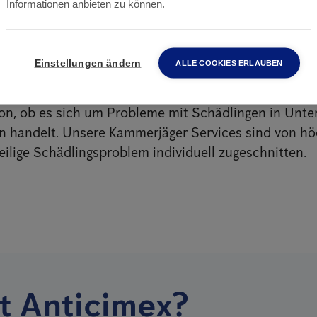
Informationen anbieten zu können.
eck
Einstellungen ändern
ALLE COOKIES ERLAUBEN
rjäger haben sich auf die effiziente und nachhaltig
mpfung in Gladbeck
spezialisiert. Wir bieten versch
on, ob es sich um Probleme mit Schädlingen in Unt
n handelt. Unsere Kammerjäger Services sind von hö
eilige Schädlingsproblem individuell zugeschnitten.
t Anticimex?