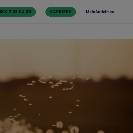
800 2 33 04 00
KARRIERE
MeinAnticimex