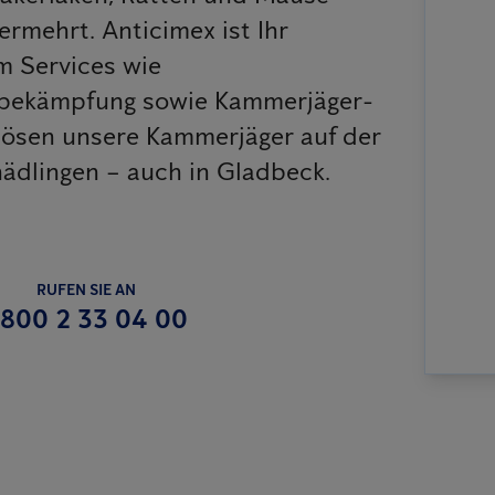
rmehrt. Anticimex ist Ihr
m Services wie
sbekämpfung sowie Kammerjäger-
 lösen unsere Kammerjäger auf der
hädlingen – auch in Gladbeck.
RUFEN SIE AN
800 2 33 04 00