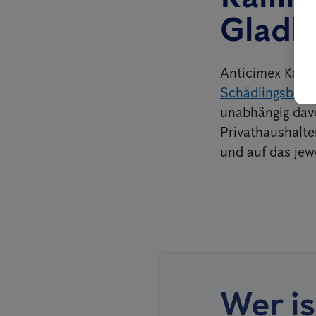
Gladb
Anticimex Kamme
Schädlingsbekä
unabhängig dav
Privathaushalte
und auf das jew
Wer is