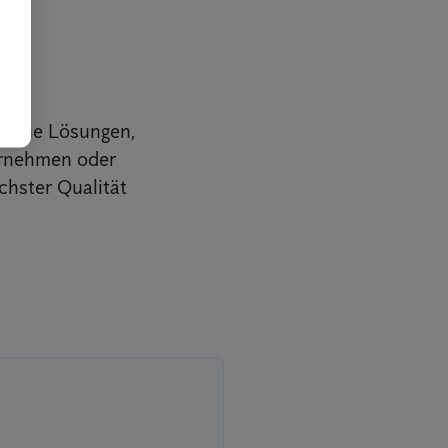
e
iedene Lösungen,
ernehmen oder
chster Qualität