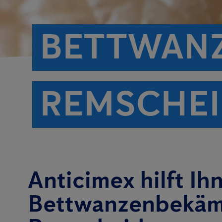
BETTWAN
REMSCHE
Anticimex hilft Ih
Bettwanzenbekäm