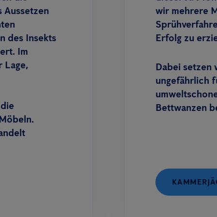
 Aussetzen
wir mehrere 
nten
Sprühverfahr
n des Insekts
Erfolg zu erzi
ert. Im
r Lage,
Dabei setzen 
ungefährlich 
umweltschonen
 die
Bettwanzen b
 Möbeln.
andelt
KAMMERJÄG