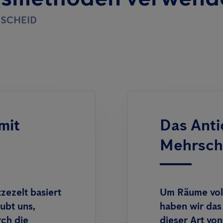
MSCHEID
mit
Das Anti
Mehrschr
ezelt basiert
Um Räume voll
ubt uns,
haben wir das
rch die
dieser Art v