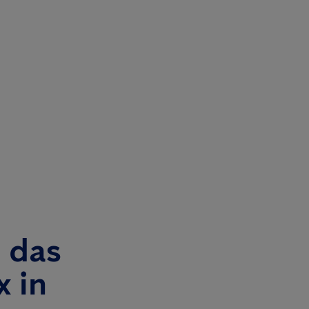
 das
x in