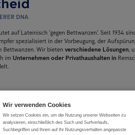
heid
SERER DNA
tet auf Lateinisch 'gegen Bettwanzen'. Seit 1934 sin
pfer spezialisiert in der Vorbeugung, der Aufspürun
 Bettwanzen. Wir bieten
verschiedene Lösungen
, 
ch im
Unternehmen oder Privathaushalten in
Remsc
lt.
tufen Plan für eine erfolgreich
Wir verwenden Cookies
zenbekämpfung
Wir setzen Cookies ein, um die Nutzung unserer Webseiten zu
analysieren, einschließlich des Such und Surfverlaufs,
n, um Bettwanzen zu bekämpfen, sind auf die Anfor
Suchbegriffen und Ihnen auf Ihr Nutzungsverhalten angepasste