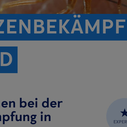
ZENBEKÄMPF
ID
nen bei der
pfung in
EXPE