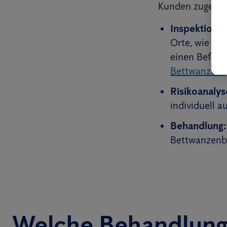
Kunden zugesch
Inspektion:
U
Orte, wie Ho
einen Befall
Bettwanzens
Risikoanalys
individuell 
Behandlung:
Bettwanzenbef
Welche Behandlung