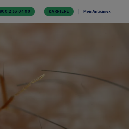
800 2 33 04 00
KARRIERE
MeinAnticimex