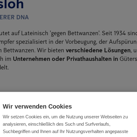
sloh
SERER DNA
tet auf Lateinisch 'gegen Bettwanzen'. Seit 1934 sin
pfer spezialisiert in der Vorbeugung, der Aufspürun
 Bettwanzen. Wir bieten
verschiedene Lösungen
, 
ch im
Unternehmen oder Privathaushalten in
Güters
lt.
tufen Plan für eine erfolgreich
Wir verwenden Cookies
zenbekämpfung
Wir setzen Cookies ein, um die Nutzung unserer Webseiten zu
analysieren, einschließlich des Such und Surfverlaufs,
n, um Bettwanzen zu bekämpfen, sind auf die Anfor
Suchbegriffen und Ihnen auf Ihr Nutzungsverhalten angepasste