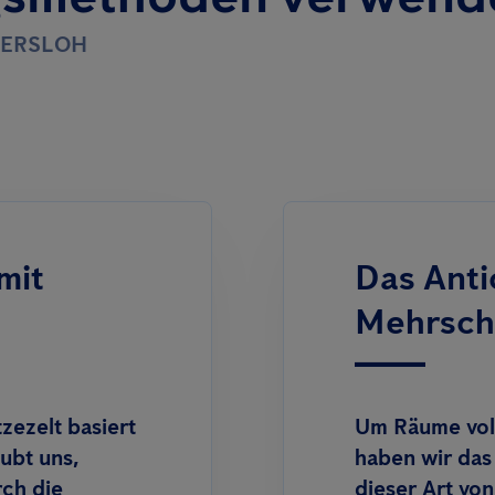
TERSLOH
mit
Das Anti
Mehrschr
ezelt basiert
Um Räume voll
ubt uns,
haben wir das
rch die
dieser Art v