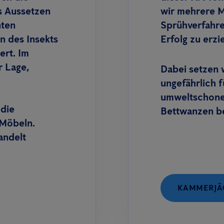
 Aussetzen
wir mehrere 
nten
Sprühverfahr
n des Insekts
Erfolg zu erzi
ert. Im
r Lage,
Dabei setzen 
ungefährlich 
umweltschonen
 die
Bettwanzen b
 Möbeln.
andelt
KAMMERJÄG