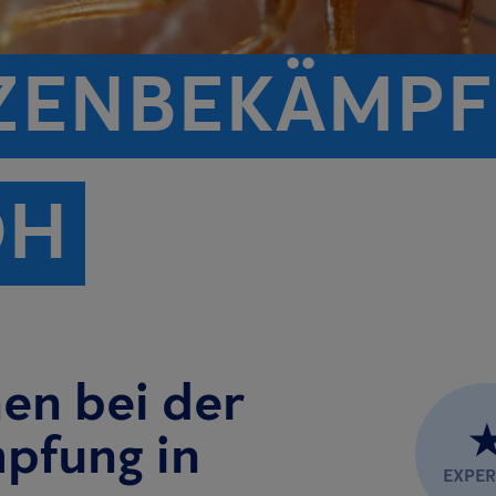
ZENBEKÄMPF
OH
nen bei der
pfung in
EXPE