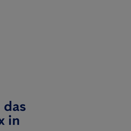
 das
x in