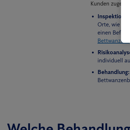
Kunden zugesch
Inspektion:
U
Orte, wie Ho
einen Befall
Bettwanzens
Risikoanalys
individuell 
Behandlung:
Bettwanzenbef
Welche Behandlung