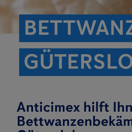
BETTWAN
GÜTERSL
Anticimex hilft Ih
Bettwanzenbekäm