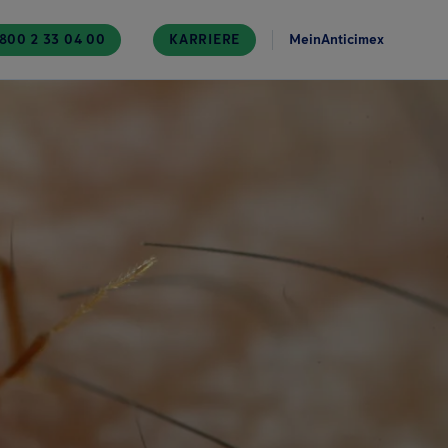
800 2 33 04 00
KARRIERE
MeinAnticimex