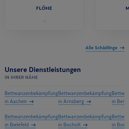
FLÖHE
M
Alle Schädlinge
Unsere Dienstleistungen
IN IHRER NÄHE
Bettwanzenbekämpfung
Bettwanzenbekämpfung
Bettwa
in Aachen
in Arnsberg
in Berg
Bettwanzenbekämpfung
Bettwanzenbekämpfung
Bettwa
in Bielefeld
in Bocholt
in Boc