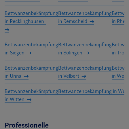
Bettwanzenbekämpfung
Bettwanzenbekämpfung
Bettwa
in Recklinghausen
in Remscheid
in Rhei
Bettwanzenbekämpfung
Bettwanzenbekämpfung
Bettwa
in Siegen
in Solingen
in Trois
Bettwanzenbekämpfung
Bettwanzenbekämpfung
Bettwa
in Unna
in Velbert
in Wese
Bettwanzenbekämpfung
Bettwanzenbekämpfung in Wupp
in Witten
Professionelle