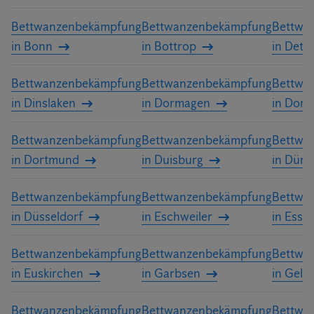
Bettwanzenbekämpfung
Bettwanzenbekämpfung
Bettwa
in Bonn
in Bottrop
in Detm
Bettwanzenbekämpfung
Bettwanzenbekämpfung
Bettwa
in Dinslaken
in Dormagen
in Dors
Bettwanzenbekämpfung
Bettwanzenbekämpfung
Bettwa
in Dortmund
in Duisburg
in Düre
Bettwanzenbekämpfung
Bettwanzenbekämpfung
Bettwa
in Düsseldorf
in Eschweiler
in Esse
Bettwanzenbekämpfung
Bettwanzenbekämpfung
Bettwa
in Euskirchen
in Garbsen
in Gels
Bettwanzenbekämpfung
Bettwanzenbekämpfung
Bettwa