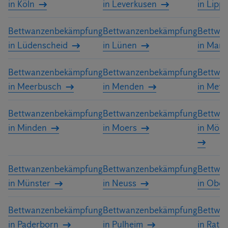
in Köln
in Leverkusen
in Lipp
Bettwanzenbekämpfung
Bettwanzenbekämpfung
Bettwa
in Lüdenscheid
in Lünen
in Marl
Bettwanzenbekämpfung
Bettwanzenbekämpfung
Bettwa
in Meerbusch
in Menden
in Met
Bettwanzenbekämpfung
Bettwanzenbekämpfung
Bettwa
in Minden
in Moers
in Mön
Bettwanzenbekämpfung
Bettwanzenbekämpfung
Bettwa
in Münster
in Neuss
in Obe
Bettwanzenbekämpfung
Bettwanzenbekämpfung
Bettwa
in Paderborn
in Pulheim
in Rati