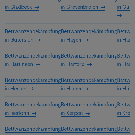
in Gladbeck
in Grevenbroich
in Gum
Bettwanzenbekämpfung
Bettwanzenbekämpfung
Bettwa
in Gütersloh
in Hagen
in Ham
Bettwanzenbekämpfung
Bettwanzenbekämpfung
Bettwa
in Hattingen
in Herford
in Hern
Bettwanzenbekämpfung
Bettwanzenbekämpfung
Bettwa
in Herten
in Hilden
in Hürt
Bettwanzenbekämpfung
Bettwanzenbekämpfung
Bettwa
in Iserlohn
in Kerpen
in Krefe
Bettwanzenbekämpfung
Bettwanzenbekämpfung
Bettwa