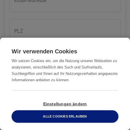
Email-Adresse
PLZ
Wir verwenden Cookies
Wir setzen Cookies ein, um die Nutzung unserer Webseiten zu
Stadt
analysieren, einschließlich des Such und Surfverlaufs,
Suchbegriffen und Ihnen auf Ihr Nutzungsverhalten angepasste
Informationen anbieten zu können.
Strasse
Einstellungen ändern
ALLE COOKIES ERLAUBEN
Wenn möglich, teilen Sie uns vorab nähere
0800 2 33 04 00
Informationen zu Ihrem Problem oder