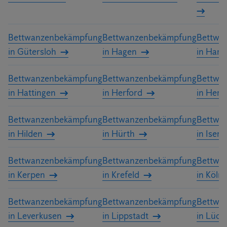
Bettwanzenbekämpfung
Bettwanzenbekämpfung
Bettwa
in Gütersloh
in Hagen
in Ham
Bettwanzenbekämpfung
Bettwanzenbekämpfung
Bettwa
in Hattingen
in Herford
in Hern
Bettwanzenbekämpfung
Bettwanzenbekämpfung
Bettwa
in Hilden
in Hürth
in Iserl
Bettwanzenbekämpfung
Bettwanzenbekämpfung
Bettwa
in Kerpen
in Krefeld
in Köln
Bettwanzenbekämpfung
Bettwanzenbekämpfung
Bettwa
in Leverkusen
in Lippstadt
in Lüde