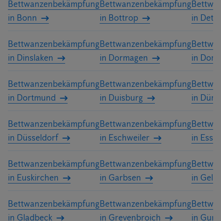
Bettwanzenbekämpfung
Bettwanzenbekämpfung
Bettwa
in Bonn
in Bottrop
in Detm
Bettwanzenbekämpfung
Bettwanzenbekämpfung
Bettwa
in Dinslaken
in Dormagen
in Dors
Bettwanzenbekämpfung
Bettwanzenbekämpfung
Bettwa
in Dortmund
in Duisburg
in Düre
Bettwanzenbekämpfung
Bettwanzenbekämpfung
Bettwa
in Düsseldorf
in Eschweiler
in Esse
Bettwanzenbekämpfung
Bettwanzenbekämpfung
Bettwa
in Euskirchen
in Garbsen
in Gels
Bettwanzenbekämpfung
Bettwanzenbekämpfung
Bettwa
in Gladbeck
in Grevenbroich
in Gum