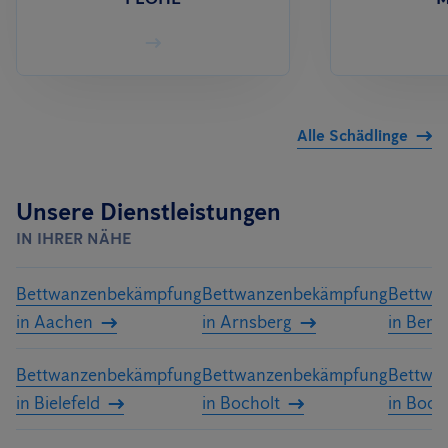
Alle Schädlinge
Unsere Dienstleistungen
IN IHRER NÄHE
Bettwanzenbekämpfung
Bettwanzenbekämpfung
Bettwa
in Aachen
in Arnsberg
in Berg
Bettwanzenbekämpfung
Bettwanzenbekämpfung
Bettwa
in Bielefeld
in Bocholt
in Boc