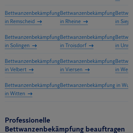
Bettwanzenbekämpfung
Bettwanzenbekämpfung
Bettwa
in Remscheid
in Rheine
in Sieg
Bettwanzenbekämpfung
Bettwanzenbekämpfung
Bettwa
in Solingen
in Troisdorf
in Unna
Bettwanzenbekämpfung
Bettwanzenbekämpfung
Bettwa
in Velbert
in Viersen
in Wese
Bettwanzenbekämpfung
Bettwanzenbekämpfung in Wupp
in Witten
Professionelle
Bettwanzenbekämpfung beauftragen