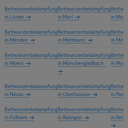
Bettwanzenbekämpfung
Bettwanzenbekämpfung
Bettwa
in Lünen
in Marl
in Mee
Bettwanzenbekämpfung
Bettwanzenbekämpfung
Bettwa
in Menden
in Mettmann
in Mind
Bettwanzenbekämpfung
Bettwanzenbekämpfung
Bettwa
in Moers
in Mönchengladbach
in Müns
Bettwanzenbekämpfung
Bettwanzenbekämpfung
Bettwa
in Neuss
in Oberhausen
in Pade
Bettwanzenbekämpfung
Bettwanzenbekämpfung
Bettwa
in Pulheim
in Ratingen
in Reck