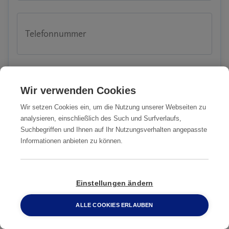
Telefonnummer
Email-Adresse
Wir verwenden Cookies
Wir setzen Cookies ein, um die Nutzung unserer Webseiten zu
analysieren, einschließlich des Such und Surfverlaufs,
Suchbegriffen und Ihnen auf Ihr Nutzungsverhalten angepasste
PLZ
Informationen anbieten zu können.
Einstellungen ändern
Stadt
ALLE COOKIES ERLAUBEN
0800 2 33 04 00