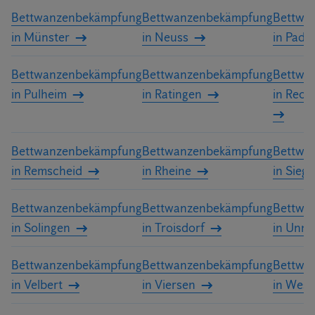
Bettwanzenbekämpfung
Bettwanzenbekämpfung
Bettwa
in Münster
in Neuss
in Pade
Bettwanzenbekämpfung
Bettwanzenbekämpfung
Bettwa
in Pulheim
in Ratingen
in Reck
Bettwanzenbekämpfung
Bettwanzenbekämpfung
Bettwa
in Remscheid
in Rheine
in Sieg
Bettwanzenbekämpfung
Bettwanzenbekämpfung
Bettwa
in Solingen
in Troisdorf
in Unna
Bettwanzenbekämpfung
Bettwanzenbekämpfung
Bettwa
in Velbert
in Viersen
in Wese