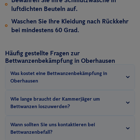
Bewahren Sie Ihre Schmutzwäsche in
luftdichten Beuteln auf.
Waschen Sie Ihre Kleidung nach Rückkehr
bei mindestens 60 Grad.
Häufig gestellte Fragen zur
Bettwanzenbekämpfung in Oberhausen
Was kostet eine Bettwanzenbekämpfung in
Oberhausen
Der Preis für die Bettwanzenbekämpfung
hängt von mehreren
Wie lange braucht der Kammerjäger um
Faktoren ab
: die Größe der zu behandelnden Fläche, die Anzahl
Bettwanzen loszuwerden?
der Bed Bug Behandlungen, die Methode (präventiv, Wärme...),
Das hängt ab vom Befallsgrad und der Größe der zu
die Schwere des Befalls und die Umgebung sowie Hygiene.
Mehr
Wann sollten Sie uns kontaktieren bei
behandelnden Fläche. Oft reichen 1-3 Wärmebehandlungen
Infos lesen Sie hier
.
Bettwanzenbefall?
von 4 Stunden bis zu 3 Tagen. Bei Unternehmen, die ein