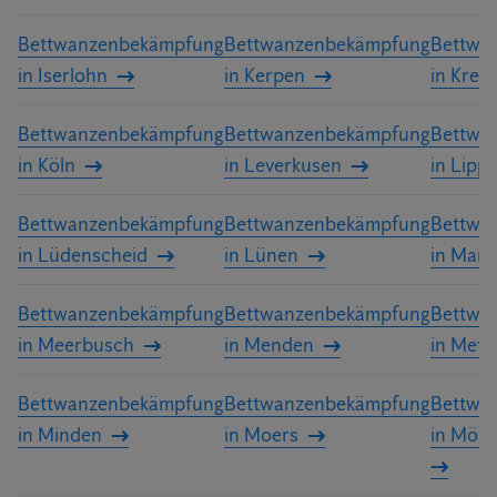
Bettwanzenbekämpfung
Bettwanzenbekämpfung
Bettwa
in Iserlohn
in Kerpen
in Krefe
Bettwanzenbekämpfung
Bettwanzenbekämpfung
Bettwa
in Köln
in Leverkusen
in Lipp
Bettwanzenbekämpfung
Bettwanzenbekämpfung
Bettwa
in Lüdenscheid
in Lünen
in Marl
Bettwanzenbekämpfung
Bettwanzenbekämpfung
Bettwa
in Meerbusch
in Menden
in Met
Bettwanzenbekämpfung
Bettwanzenbekämpfung
Bettwa
in Minden
in Moers
in Mön