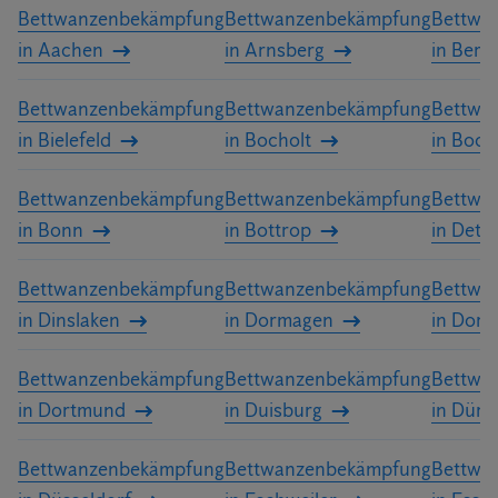
Bettwanzenbekämpfung
Bettwanzenbekämpfung
Bettwa
in Aachen
in Arnsberg
in Berg
Bettwanzenbekämpfung
Bettwanzenbekämpfung
Bettwa
in Bielefeld
in Bocholt
in Boc
Bettwanzenbekämpfung
Bettwanzenbekämpfung
Bettwa
in Bonn
in Bottrop
in Detm
Bettwanzenbekämpfung
Bettwanzenbekämpfung
Bettwa
in Dinslaken
in Dormagen
in Dors
Bettwanzenbekämpfung
Bettwanzenbekämpfung
Bettwa
in Dortmund
in Duisburg
in Düre
Bettwanzenbekämpfung
Bettwanzenbekämpfung
Bettwa