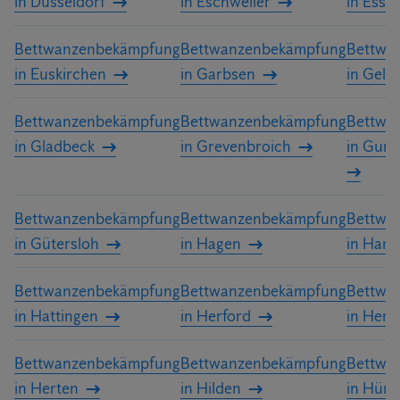
in Düsseldorf
in Eschweiler
in Esse
Bettwanzenbekämpfung
Bettwanzenbekämpfung
Bettwa
in Euskirchen
in Garbsen
in Gels
Bettwanzenbekämpfung
Bettwanzenbekämpfung
Bettwa
in Gladbeck
in Grevenbroich
in Gum
Bettwanzenbekämpfung
Bettwanzenbekämpfung
Bettwa
in Gütersloh
in Hagen
in Ham
Bettwanzenbekämpfung
Bettwanzenbekämpfung
Bettwa
in Hattingen
in Herford
in Hern
Bettwanzenbekämpfung
Bettwanzenbekämpfung
Bettwa
in Herten
in Hilden
in Hürt