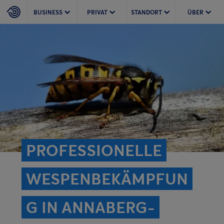
BUSINESS
PRIVAT
STANDORT
ÜBER
PROFESSIONELLE
WESPENBEKÄMPFUN
G IN ANNABERG-