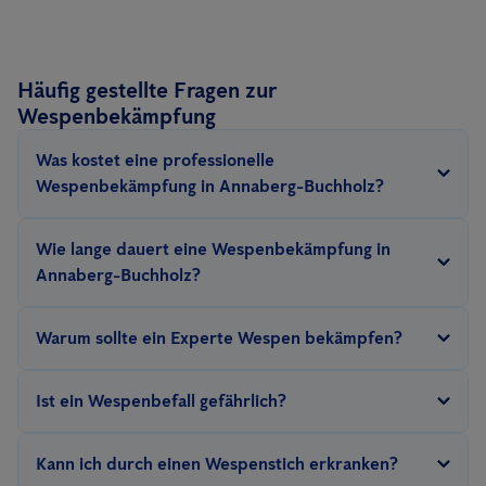
Häufig gestellte Fragen zur
Wespenbekämpfung
Was kostet eine professionelle
Wespenbekämpfung in Annaberg-Buchholz?
Anticimex bietet eine Wespenbekämpfung ab 189€ an.
Wie lange dauert eine Wespenbekämpfung in
Annaberg-Buchholz?
Je nach größe des Wespennestes und des Nistplatzes dauert
Warum sollte ein Experte Wespen bekämpfen?
eine eine Bekämpfung um die 30 Minuten. Die Behandlung kann
auch schneller stattfinden.
Am b
esten ist, wenn Sie uns eine
Unsere Experten helfen bei der
Einschätzung der Wespenart
.
Ist ein Wespenbefall gefährlich?
Nachricht
schreiben!
So ist eine rechtssichere Beseitigung von Wespennestern
gewährleistet. Im deutschen Tierschutzgesetz ist zudem
Gerade für Allergiker sind Wespenstiche außerordentlich
Kann ich durch einen Wespenstich erkranken?
geregelt, dass nur Experten Nester entfernen oder im besten
gefährlich, aber auch für Nichtallergiker sind die Stiche