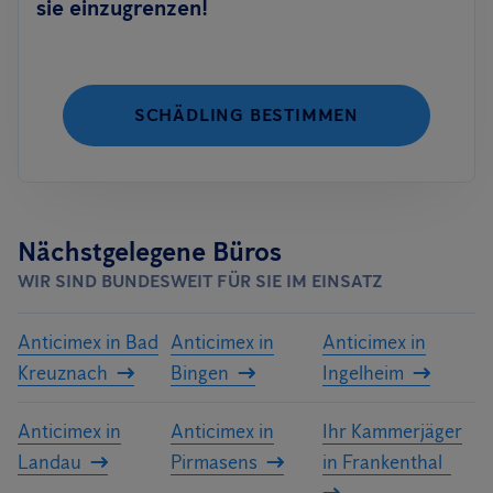
sie einzugrenzen!
SCHÄDLING BESTIMMEN
Nächstgelegene Büros
WIR SIND BUNDESWEIT FÜR SIE IM EINSATZ
Anticimex in Bad
Anticimex in
Anticimex in
Kreuznach
Bingen
Ingelheim
Anticimex in
Anticimex in
Ihr Kammerjäger
Landau
Pirmasens
in Frankenthal