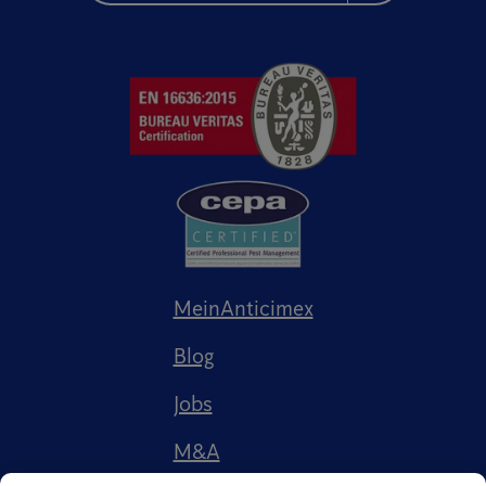
MeinAnticimex
Blog
Jobs
M&A