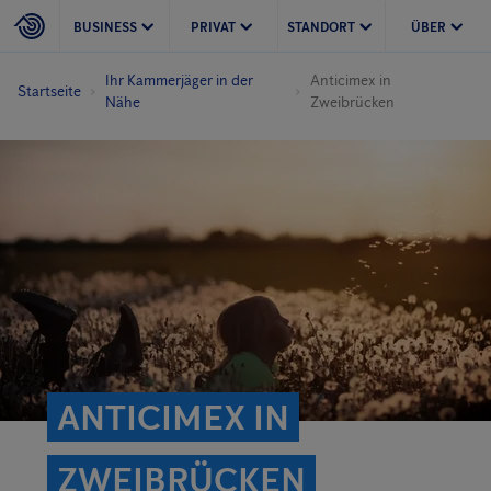
BUSINESS
PRIVAT
STANDORT
ÜBER
Ihr Kammerjäger in der
Anticimex in
Startseite
Nähe
Zweibrücken
ANTICIMEX IN
ZWEIBRÜCKEN