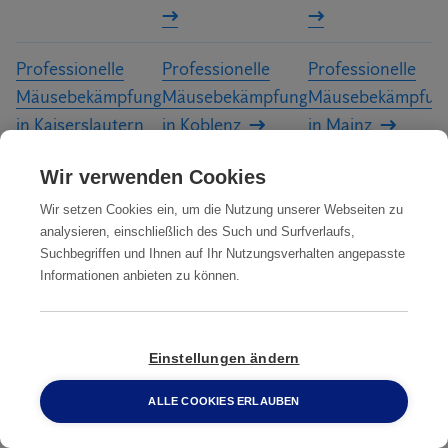
Überprüfen Sie, ob die Abdeckung der Mülltonne richtig sitzt
und die Umgebung sauber und ordentlich ist.
Professionelle
Professionelle
Professionelle
Mäusebekämpfung
Mäusebekämpfung
Mäusebekämpfun
in Kaiserslautern
in Koblenz
in Mainz
Wir verwenden Cookies
Professionelle
Professionelle
Professionelle
Wir setzen Cookies ein, um die Nutzung unserer Webseiten zu
Mäusebekämpfung
Mäusebekämpfung
Mäusebekämpfun
analysieren, einschließlich des Such und Surfverlaufs,
Suchbegriffen und Ihnen auf Ihr Nutzungsverhalten angepasste
in Neuwied
in Pirmasens
in Speyer
Informationen anbieten zu können.
Professionelle
Professionelle Mäusebekämpfung in
Einstellungen ändern
Mäusebekämpfung
Worms
in Trier
ALLE COOKIES ERLAUBEN
0800 2 33 04 00