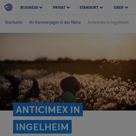
BUSINESS
PRIVAT
STANDORT
ÜBER
Startseite
Ihr Kammerjäger in der Nähe
Anticimex in Ingelheim
ANTICIMEX IN
INGELHEIM