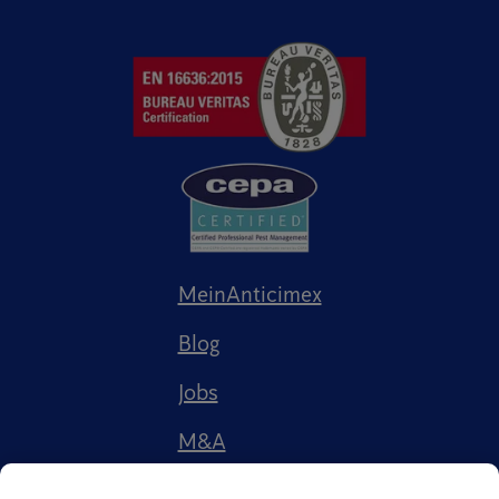
MeinAnticimex
Blog
Jobs
M&A
Referenzen