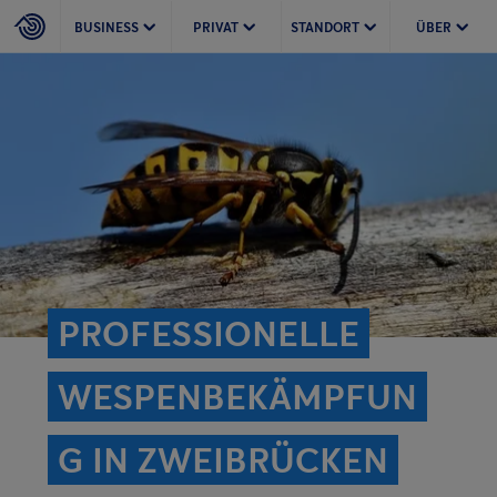
BUSINESS
PRIVAT
STANDORT
ÜBER
PROFESSIONELLE
WESPENBEKÄMPFUN
G IN ZWEIBRÜCKEN