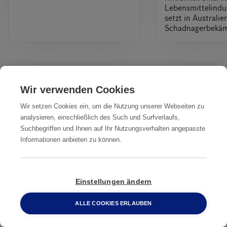
Lebensmittelindus
setzt in Australi
Schadnagerbekä
Alles
Wir verwenden Cookies
Wir setzen Cookies ein, um die Nutzung unserer Webseiten zu
Unsere Dienstleistungen
analysieren, einschließlich des Such und Surfverlaufs,
IN IHRER NÄHE
Suchbegriffen und Ihnen auf Ihr Nutzungsverhalten angepasste
Informationen anbieten zu können.
Professionelle
Professionelle
Professionelle
Ratten­
Ratten­
Ratten­
bekämpfung
bekämpfung
bekämpfung
Einstellungen ändern
Bernau bei
Brandenburg an
Eberswalde
ALLE COOKIES ERLAUBEN
Berlin
der Havel
0800 2 33 04 00