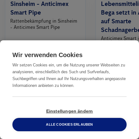
Sinsheim - Anticimex
Lebensmitteli
Smart Pipe
Bega setzt in 
auf Smarte
Rattenbekämpfung in Sinsheim
- Anticimex Smart Pipe
Schadnagerb
Anticimex Smart i
Lebensmittelindus
setzt in Australi
Wir verwenden Cookies
Schadnagerbekä
Wir setzen Cookies ein, um die Nutzung unserer Webseiten zu
analysieren, einschließlich des Such und Surfverlaufs,
Suchbegriffen und Ihnen auf Ihr Nutzungsverhalten angepasste
Alles
Informationen anbieten zu können.
Unsere Dienstleistungen
Einstellungen ändern
IN IHRER NÄHE
ALLE COOKIES ERLAUBEN
0800 2 33 04 00
Professionelle
Professionelle
Professionelle