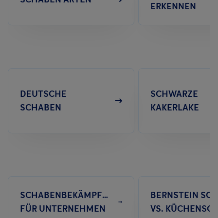
ERKENNEN
Häutungsstadien, bevor sie zu erwachsenen Kakerlaken
heranwachsen. Dieser Prozess dauert normalerweise etwa 2 bis
6 Monate, kann aber je nach Bedingungen variieren.
Diese schnelle Reproduktionsrate ist einer der Gründe, warum
Kakerlakenplagen in Gebäuden oft schwer zu kontrollieren sind.
Sobald Kakerlaken Zugang zu Nahrung und einem sicheren
DEUTSCHE
SCHWARZE
Versteck gefunden haben, können sie sich schnell vermehren
SCHABEN
KAKERLAKE
und eine Population aufbauen.
SCHABENBEKÄMPFUNG
BERNSTEIN SC
FÜR UNTERNEHMEN
VS. KÜCHENSC