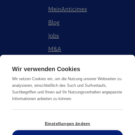
MeinAnticimex
Blog
Jobs
M&A
Referenzen
Wir verwenden Cookies
Wir setzen Cookies ein, um die Nutzung unserer Webseiten zu
analysieren, einschließlich des Such und Surfverlaufs,
Suchbegriffen und Ihnen auf Ihr Nutzungsverhalten angepasste
Informationen anbieten zu können.
Impressum
AGB
Datenschutz
Cookie-Richtlinie
Einstellungen ändern