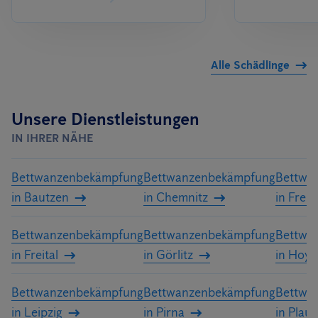
Alle Schädlinge
Unsere Dienstleistungen
IN IHRER NÄHE
Bettwanzenbekämpfung
Bettwanzenbekämpfung
Bettwa
in Bautzen
in Chemnitz
in Freib
Bettwanzenbekämpfung
Bettwanzenbekämpfung
Bettwa
in Freital
in Görlitz
in Hoy
Bettwanzenbekämpfung
Bettwanzenbekämpfung
Bettwa
in Leipzig
in Pirna
in Plau