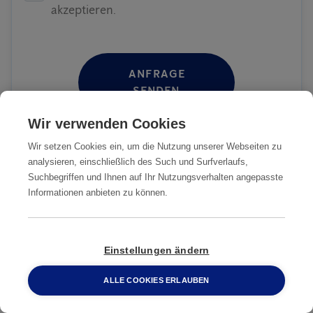
akzeptieren.
ANFRAGE
SENDEN
Wir verwenden Cookies
Wir setzen Cookies ein, um die Nutzung unserer Webseiten zu
analysieren, einschließlich des Such und Surfverlaufs,
WIE GEHT ES WEITER?
Suchbegriffen und Ihnen auf Ihr Nutzungsverhalten angepasste
Informationen anbieten zu können.
1
Sie füllen das Kontaktformular
aus
Einstellungen ändern
ALLE COOKIES ERLAUBEN
2
Wir kontaktieren Sie und
0800 2 33 04 00
vereinbaren einen Termin