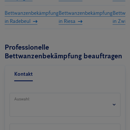
Bettwanzenbekämpfung
Bettwanzenbekämpfung
Bettwa
in Radebeul
in Riesa
in Zwic
Professionelle
Bettwanzenbekämpfung beauftragen
Kontakt
Auswahl: