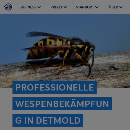
BUSINESS
PRIVAT
STANDORT
ÜBER
PROFESSIONELLE
WESPENBEKÄMPFUN
G IN DETMOLD