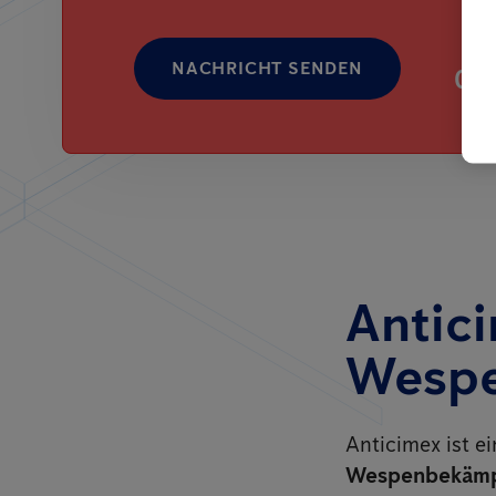
NACHRICHT SENDEN
080
Antici
Wespe
Anticimex ist e
Wespenbekäm