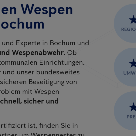
hnen Wespen
Bochum
REGI
er und Experte in Bochum und
und Wespenabwehr
. Ob
kommunalen Einrichtungen,
r und unser bundesweites
UMW
sicheren Beseitigung von
Problem mit Wespen
chnell, sicher und
PRE
rtifiziert ist, finden Sie in
artner um Wespennester zu