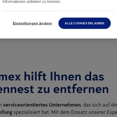
Informationen anbieten zu können.
RUFEN SIE AN
0 2 33 04 00
Einstellungen ändern
ALLE COOKIES ERLAUBEN
mex hilft Ihnen das
nnest zu entfernen
in
serviceorientiertes Unternehmen
, das sich auf di
pfung
spezialisiert hat. Mit dem Einsatz unserer Expe