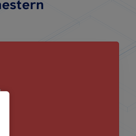
estern
?