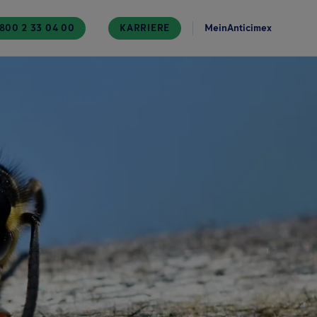
800 2 33 04 00
KARRIERE
MeinAnticimex