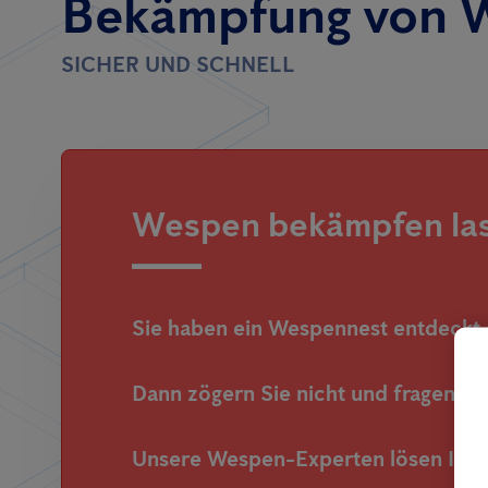
Bekämpfung von 
SICHER UND SCHNELL
Wespen bekämpfen las
Sie haben ein Wespennest entdeckt
Dann zögern Sie nicht und fragen 
Unsere Wespen-Experten lösen Ihr 