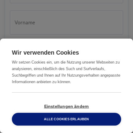
Vorname
Wir verwenden Cookies
Nachname
Wir setzen Cookies ein, um die Nutzung unserer Webseiten zu
analysieren, einschließlich des Such und Surfverlaufs,
Suchbegriffen und Ihnen auf Ihr Nutzungsverhalten angepasste
Informationen anbieten zu können.
Telefonnummer
Einstellungen ändern
Email-Adresse
ALLE COOKIES ERLAUBEN
0800 2 33 04 00