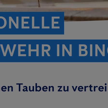
ONELLE
WEHR IN BI
nen Tauben zu vertre