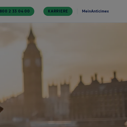
800 2 33 04 00
KARRIERE
MeinAnticimex