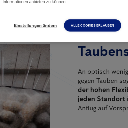
Informationen anbieten zu können.
Einstellungen ändern
ALLE COOKIES ERLAUBEN
Taubens
An optisch wenig
gegen Tauben so
der hohen Flexib
jeden Standort
Anflug auf Vorsp