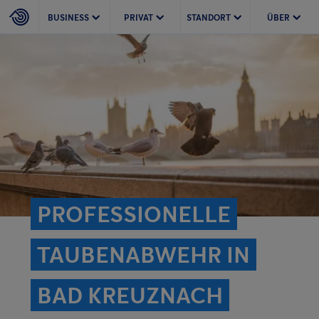
BUSINESS
PRIVAT
STANDORT
ÜBER
PROFESSIONELLE
TAUBENABWEHR IN
BAD KREUZNACH