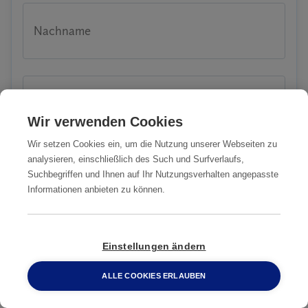
Nachname
Telefonnummer
Wir verwenden Cookies
Wir setzen Cookies ein, um die Nutzung unserer Webseiten zu
analysieren, einschließlich des Such und Surfverlaufs,
Email-Adresse
Suchbegriffen und Ihnen auf Ihr Nutzungsverhalten angepasste
Informationen anbieten zu können.
Einstellungen ändern
PLZ
ALLE COOKIES ERLAUBEN
0800 2 33 04 00