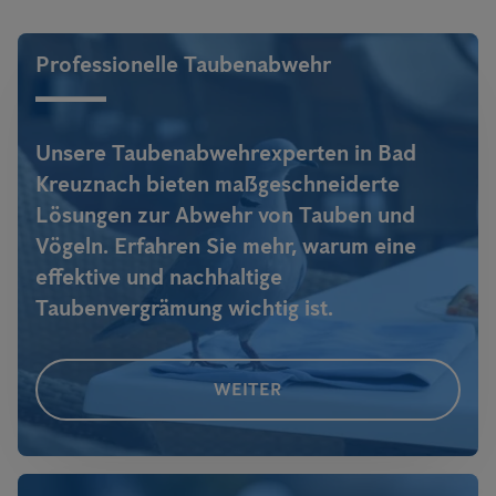
umzudenken. Jetzt sind Photovoltaikanlagen gefragt, denn sich
Tauben ohne natürliche Feinde.
in unruhigen Zeiten selbst versorgen zu können und von
Professionelle Taubenabwehr
Engpässen unabhängig zu sein, liegt voll im Trend -
alle weiteren
Infos
!
Unsere Taubenabwehrexperten in Bad
Kreuznach bieten maßgeschneiderte
Lösungen zur Abwehr von Tauben und
Vögeln. Erfahren Sie mehr, warum eine
effektive und nachhaltige
Taubenvergrämung wichtig ist.
WEITER