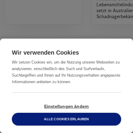
Lebensmittelindus
setzt in Australi
Schadnagerbekä
Alles
Wir verwenden Cookies
Wir setzen Cookies ein, um die Nutzung unserer Webseiten zu
Unsere Dienstleistungen
analysieren, einschließlich des Such und Surfverlaufs,
IN IHRER NÄHE
Suchbegriffen und Ihnen auf Ihr Nutzungsverhalten angepasste
Informationen anbieten zu können.
Professionelle
Professionelle
Professionelle
Ratten­
Ratten­
Ratten­
bekämpfung
bekämpfung Bad
bekämpfung
Einstellungen ändern
Altenstadt
Homburg
Bensheim
ALLE COOKIES ERLAUBEN
0800 2 33 04 00
Professionelle
Professionelle
Professionelle