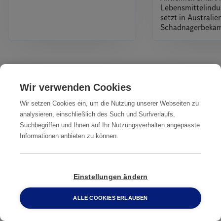
Lebensmittelindus
setzt in Australi
Schadnagerbekä
Alles
Wir verwenden Cookies
Wir setzen Cookies ein, um die Nutzung unserer Webseiten zu
Unsere Dienstleistungen
analysieren, einschließlich des Such und Surfverlaufs,
IN IHRER NÄHE
Suchbegriffen und Ihnen auf Ihr Nutzungsverhalten angepasste
Informationen anbieten zu können.
Professionelle
Professionelle
Professionelle
Ratten­
Ratten­
Ratten­
bekämpfung
bekämpfung
bekämpfung
Einstellungen ändern
Aalen
Baden-Baden
Freiburg im
ALLE COOKIES ERLAUBEN
Breisgau
0800 2 33 04 00