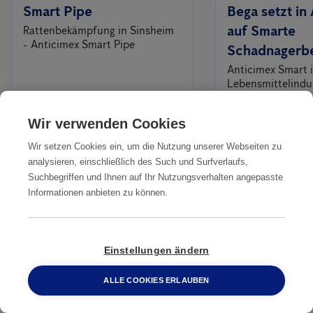
Smart Pipe
Bega setzt in 
auf Smarte
Rattenbekämpfung in Sinsheim
- Anticimex Smart Pipe
Schadnagerb
Anticimex Smart i
Lebensmittelindus
setzt in Australi
Schadnagerbekä
Wir verwenden Cookies
Wir setzen Cookies ein, um die Nutzung unserer Webseiten zu
analysieren, einschließlich des Such und Surfverlaufs,
Alles
Suchbegriffen und Ihnen auf Ihr Nutzungsverhalten angepasste
Informationen anbieten zu können.
Professionelle Rattenbekämpfung
beauftragen
Einstellungen ändern
ALLE COOKIES ERLAUBEN
Kontakt
0800 2 33 04 00