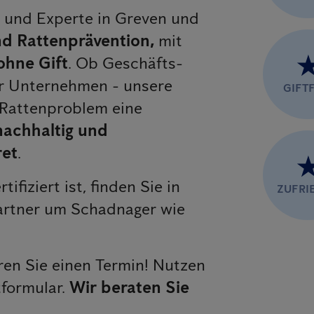
er und Experte in Greven und
d Rattenprävention,
mit
ohne Gift
. Ob Geschäfts-
er Unternehmen - unsere
GIFTF
 Rattenproblem eine
 nachhaltig und
ret
.
rtifiziert ist, finden Sie in
ZUFRI
artner um Schadnager wie
en Sie einen Termin! Nutzen
tformular.
Wir beraten Sie