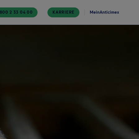
800 2 33 04 00
KARRIERE
MeinAnticimex