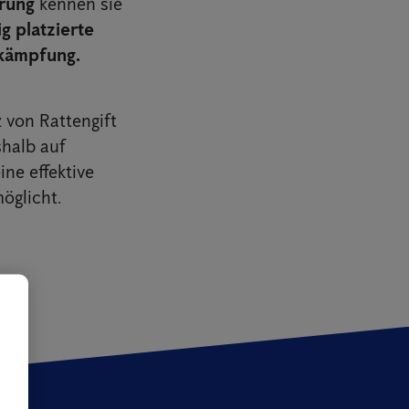
hrung
kennen sie
ig platzierte
ekämpfung.
 von Rattengift
halb auf
ine effektive
öglicht.