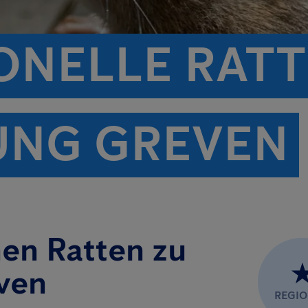
ONELLE RATT
UNG GREVEN
nen Ratten zu
ven
REGI