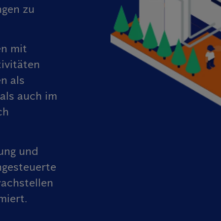
ngen zu
en mit
ivitäten
n als
als auch im
ch
ung und
ngesteuerte
achstellen
miert.