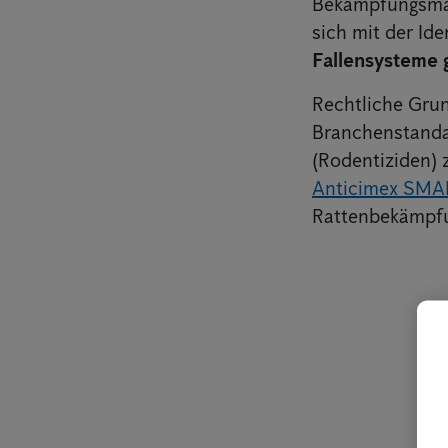
Bekämpfungsma
sich mit der Id
Fallensysteme 
Rechtliche Gru
Branchenstandar
(Rodentiziden) 
Anticimex SMA
Rattenbekämpf