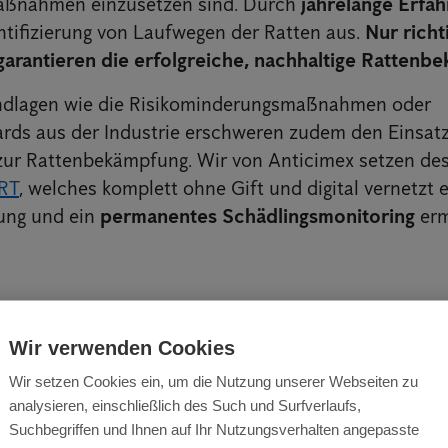
ßnahmen einzusetzen sind. Durch
jahrelange Erfa
entifizierung von Laufwegen der Ratten aus.
Nur richt
garantieren die erfolgreiche, nachhaltige Rattenb
ndlagen wie die Risikominderungsmaßnahmen oder
ds aus der Industrie erschweren zudem den Einsatz
zur Rattenbekämpfung. Wir von Anticimex setzen des
RT
, welches komplett ohne Gift und digital vernetzt e
ung und ein
permanentes Schädlingsmonitoring
erm
Wir verwenden Cookies
Wir setzen Cookies ein, um die Nutzung unserer Webseiten zu
analysieren, einschließlich des Such und Surfverlaufs,
Suchbegriffen und Ihnen auf Ihr Nutzungsverhalten angepasste