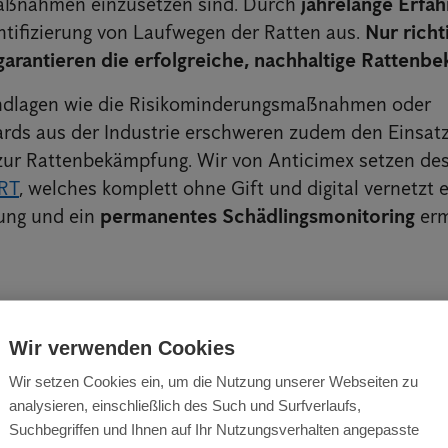
ßnahmen einzusetzen sind. Durch
jahrelange Erfa
entifizierung von Laufwegen der Ratten aus.
Nur richt
garantieren die erfolgreiche, nachhaltige Rattenb
ndlagen wie die Risikominderungsmaßnahmen oder
ds aus der Industrie erschweren zudem den Einsatz
zur Rattenbekämpfung. Wir von Anticimex setzen des
RT
, welches komplett ohne Gift und digital vernetzt e
ung und ein
permanentes Schädlingsmonitoring
erm
Wir verwenden Cookies
Wir setzen Cookies ein, um die Nutzung unserer Webseiten zu
analysieren, einschließlich des Such und Surfverlaufs,
Suchbegriffen und Ihnen auf Ihr Nutzungsverhalten angepasste