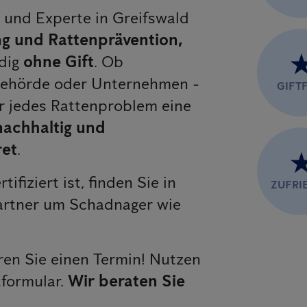
r und Experte in Greifswald
 und Rattenprävention,
dig
ohne Gift
. Ob
 Behörde oder Unternehmen -
GIFTF
r jedes Rattenproblem eine
 nachhaltig und
ret
.
rtifiziert ist, finden Sie in
ZUFRI
artner um Schadnager wie
en Sie einen Termin! Nutzen
tformular.
Wir beraten Sie