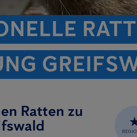
ONELLE RATT
NG GREIFS
nen Ratten zu
ifswald
REGI