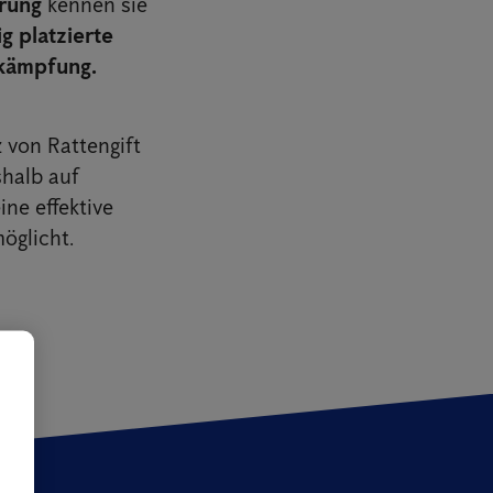
hrung
kennen sie
ig platzierte
ekämpfung.
 von Rattengift
halb auf
ine effektive
öglicht.