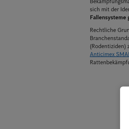
Bekämpfungsma
sich mit der Id
Fallensysteme 
Rechtliche Gru
Branchenstandar
(Rodentiziden) 
Anticimex SMA
Rattenbekämpf