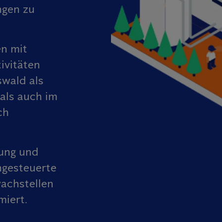
ngen zu
en mit
ivitäten
swald als
als auch im
ch
ung und
ngesteuerte
achstellen
miert.