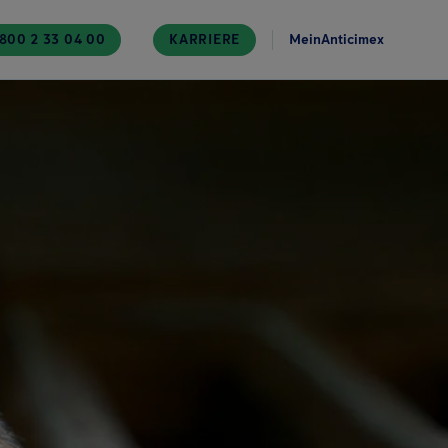
800 2 33 04 00
KARRIERE
MeinAnticimex