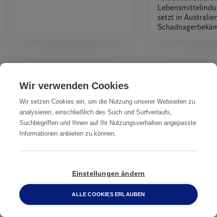
Lebensmittelindus
setzt in Australi
Schadnagerbekä
Alles
Wir verwenden Cookies
Wir setzen Cookies ein, um die Nutzung unserer Webseiten zu
Professionelle Rattenbekämpfung
analysieren, einschließlich des Such und Surfverlaufs,
beauftragen
Suchbegriffen und Ihnen auf Ihr Nutzungsverhalten angepasste
Informationen anbieten zu können.
Kontakt
Einstellungen ändern
Auswahl:
ALLE COOKIES ERLAUBEN
0800 2 33 04 00