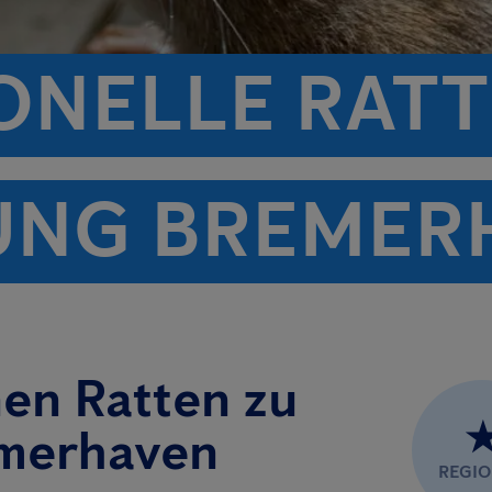
ONELLE RATT
UNG BREMER
nen Ratten zu
emerhaven
REGI