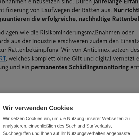
ßnahmen einzusetzen sind. Durch
jahrelange Erfa
entifizierung von Laufwegen der Ratten aus.
Nur richt
garantieren die erfolgreiche, nachhaltige Rattenb
ndlagen wie die Risikominderungsmaßnahmen oder
ds aus der Industrie erschweren zudem den Einsatz
zur Rattenbekämpfung. Wir von Anticimex setzen des
RT
, welches komplett ohne Gift und digital vernetzt e
ung und ein
permanentes Schädlingsmonitoring
erm
Wir verwenden Cookies
Wir setzen Cookies ein, um die Nutzung unserer Webseiten zu
analysieren, einschließlich des Such und Surfverlaufs,
Suchbegriffen und Ihnen auf Ihr Nutzungsverhalten angepasste