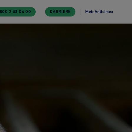
800 2 33 04 00
KARRIERE
MeinAnticimex