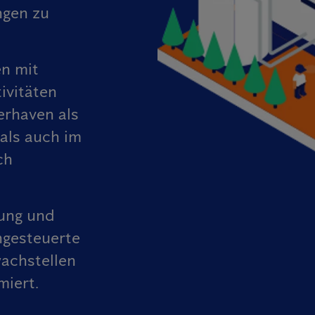
ngen zu
en mit
ivitäten
erhaven als
als auch im
ch
ung und
ngesteuerte
achstellen
miert.