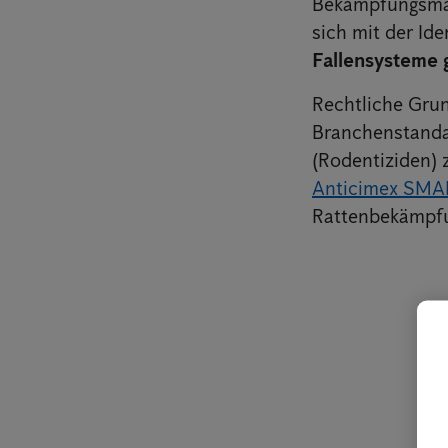
Bekämpfungsma
sich mit der Id
Fallensysteme 
Rechtliche Gru
Branchenstandar
(Rodentiziden) 
Anticimex SMA
Rattenbekämpf