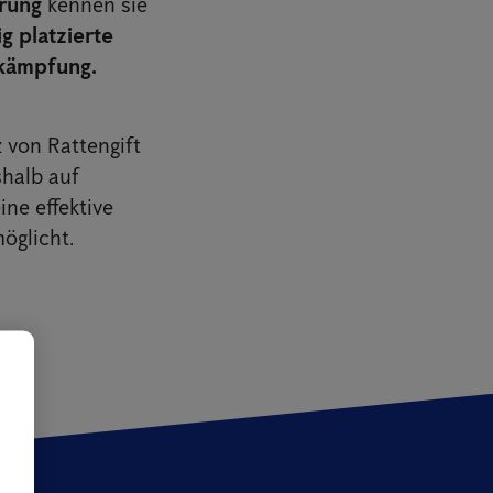
hrung
kennen sie
ig platzierte
ekämpfung.
 von Rattengift
halb auf
ine effektive
öglicht.