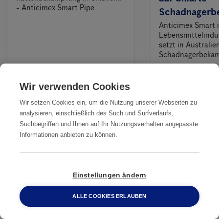
- Anticimex Smart Pipe
Schadnagerb
Anticimex Smart i
Lebensmittelindus
setzt in Australi
Schadnagerbekä
Wir verwenden Cookies
Alles
Wir setzen Cookies ein, um die Nutzung unserer Webseiten zu
analysieren, einschließlich des Such und Surfverlaufs,
Suchbegriffen und Ihnen auf Ihr Nutzungsverhalten angepasste
Professionelle Rattenbekämpfung
Informationen anbieten zu können.
beauftragen
Einstellungen ändern
Kontakt
ALLE COOKIES ERLAUBEN
0800 2 33 04 00